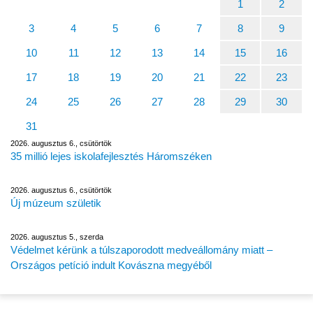
1
2
3
4
5
6
7
8
9
10
11
12
13
14
15
16
17
18
19
20
21
22
23
24
25
26
27
28
29
30
31
2026. augusztus 6., csütörtök
35 millió lejes iskolafejlesztés Háromszéken
2026. augusztus 6., csütörtök
Új múzeum születik
2026. augusztus 5., szerda
Védelmet kérünk a túlszaporodott medveállomány miatt –
Országos petíció indult Kovászna megyéből