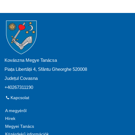
Kovászna Megye Tanácsa
Piața Libertății 4, Sfântu Gheorghe 520008
Județul Covasna
+40267311190
Kapcsolat
A megyéről
Hírek
Megyei Tanács
Közérdekű információk