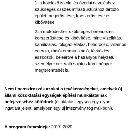
1. a kötelező iskolai és óvodai neveléshez
szükséges összes infrastruktúrához tartozó
épület megerősítése, korszerűsítése és
kibővítése,
2. a működéshez szükséges berendezés
korszerűsítése és kibővítése, mint: vízellátás,
kanalizálás, földgáz ellátás, hőhordozó, villamos
energia, rádiókommunikáció, távközlési
eszközök, beleértve a hátrányos helyzetű
személyeknek való sajátos körülmények
megteremtését is.
Nem finanszírozzák azokat a tevékenységeket, amelyek új
állami közoktatási egységek építési munkálatainak
befejezéséhez kötődnek
(új oktatási egység egy olyan
ingatlant jelent, amelyben egy új intézmény fog működni).
A program futamideje:
2017–2020.