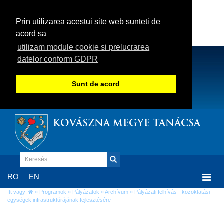
Prin utilizarea acestui site web sunteti de
acord sa
utilizam module cookie si prelucrarea
datelor conform GDPR
Sunt de acord
KOVÁSZNA MEGYE TANÁCSA
Togg
RO
EN
navi
Itt vagy:
»
Programok
»
Pályázatok
»
Archívum
» Pályázati felhívás - közoktatási
egységek infrastruktúrájának fejlesztésére
Pályázati felhívás - közoktatási egységek