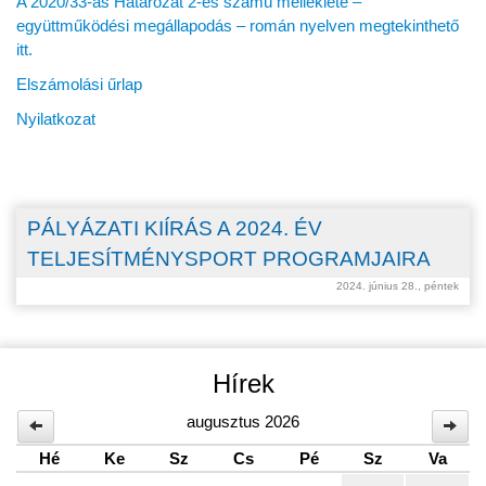
A 2020/33-as Határozat 2-es számú melléklete –
együttműködési megállapodás – román nyelven megtekinthető
itt.
Elszámolási űrlap
Nyilatkozat
PÁLYÁZATI KIÍRÁS A 2024. ÉV
TELJESÍTMÉNYSPORT PROGRAMJAIRA
2024. június 28., péntek
Hírek
augusztus 2026
Hé
Ke
Sz
Cs
Pé
Sz
Va