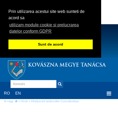
Prin utilizarea acestui site web sunteti de
acord sa
utilizam module cookie si prelucrarea
datelor conform GDPR
Sunt de acord
KOVÁSZNA MEGYE TANÁCSA
Togg
RO
EN
navi
Itt vagy:
»
Hírek
» Kihelyezett tanácsülés Csernátonban
Kihelyezett tanácsülés Csernátonban