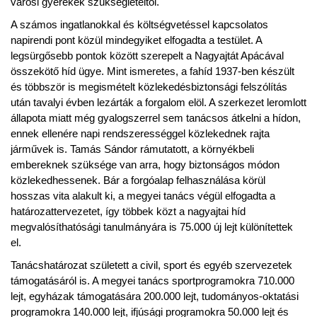
városi gyerekek szükségleteitől.
A számos ingatlanokkal és költségvetéssel kapcsolatos
napirendi pont közül mindegyiket elfogadta a testület. A
legsürgősebb pontok között szerepelt a Nagyajtát Apácával
összekötő híd ügye. Mint ismeretes, a fahíd 1937-ben készült
és többször is megismételt közlekedésbiztonsági felszólítás
után tavalyi évben lezárták a forgalom elöl. A szerkezet leromlott
állapota miatt még gyalogszerrel sem tanácsos átkelni a hídon,
ennek ellenére napi rendszerességgel közlekednek rajta
járművek is. Tamás Sándor rámutatott, a környékbeli
embereknek szüksége van arra, hogy biztonságos módon
közlekedhessenek. Bár a forgóalap felhasználása körül
hosszas vita alakult ki, a megyei tanács végül elfogadta a
határozattervezetet, így többek közt a nagyajtai híd
megvalósíthatósági tanulmányára is 75.000 új lejt különítettek
el.
Tanácshatározat született a civil, sport és egyéb szervezetek
támogatásáról is. A megyei tanács sportprogramokra 710.000
lejt, egyházak támogatására 200.000 lejt, tudományos-oktatási
programokra 140.000 lejt, ifjúsági programokra 50.000 lejt és