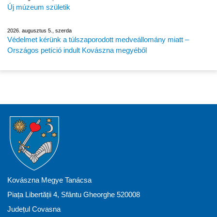
Új múzeum születik
2026. augusztus 5., szerda
Védelmet kérünk a túlszaporodott medveállomány miatt –
Országos petíció indult Kovászna megyéből
Kovászna Megye Tanácsa
Piața Libertății 4, Sfântu Gheorghe 520008
Județul Covasna