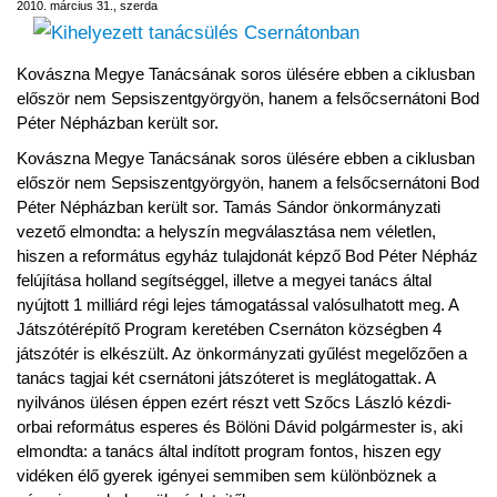
2010. március 31., szerda
Kovászna Megye Tanácsának soros ülésére ebben a ciklusban
először nem Sepsiszentgyörgyön, hanem a felsőcsernátoni Bod
Péter Népházban került sor.
Kovászna Megye Tanácsának soros ülésére ebben a ciklusban
először nem Sepsiszentgyörgyön, hanem a felsőcsernátoni Bod
Péter Népházban került sor. Tamás Sándor önkormányzati
vezető elmondta: a helyszín megválasztása nem véletlen,
hiszen a református egyház tulajdonát képző Bod Péter Népház
felújítása holland segítséggel, illetve a megyei tanács által
nyújtott 1 milliárd régi lejes támogatással valósulhatott meg. A
Játszótérépítő Program keretében Csernáton községben 4
játszótér is elkészült. Az önkormányzati gyűlést megelőzően a
tanács tagjai két csernátoni játszóteret is meglátogattak. A
nyilvános ülésen éppen ezért részt vett Szőcs László kézdi-
orbai református esperes és Bölöni Dávid polgármester is, aki
elmondta: a tanács által indított program fontos, hiszen egy
vidéken élő gyerek igényei semmiben sem különböznek a