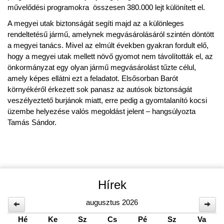
művelődési programokra
összesen 380.000 lejt különített el.
A megyei utak biztonságát segíti majd az a különleges
rendeltetésű jármű, amelynek megvásárolásáról szintén döntött
a megyei tanács. Mivel az elmúlt években gyakran fordult elő,
hogy a megyei utak mellett növő gyomot nem távolították el, az
önkormányzat egy olyan jármű megvásárolást tűzte célul,
amely képes ellátni ezt a feladatot. Elsősorban Barót
környékéről érkezett sok panasz az autósok biztonságát
veszélyeztető burjánok miatt, erre pedig a gyomtalanító kocsi
üzembe helyezése valós megoldást jelent – hangsúlyozta
Tamás Sándor.
Hírek
augusztus 2026
Hé
Ke
Sz
Cs
Pé
Sz
Va