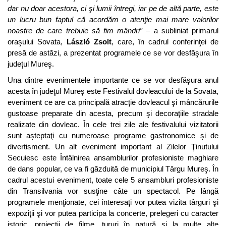
dar nu doar acestora, ci şi lumii întregi, iar pe de altă parte, este
un lucru bun faptul că acordăm o atenţie mai mare valorilor
noastre de care trebuie să fim mândri”
– a subliniat primarul
oraşului Sovata,
László Zsolt
, care, în cadrul conferinţei de
presă de astăzi, a prezentat programele ce se vor desfăşura în
judeţul Mureş.
Una dintre evenimentele importante ce se vor desfăşura anul
acesta în judeţul Mureş este Festivalul dovleacului de la Sovata,
eveniment ce are ca principală atracţie dovleacul şi mâncărurile
gustoase preparate din acesta, precum şi decoraţiile stradale
realizate din dovleac. În cele trei zile ale festivalului vizitatorii
sunt aşteptaţi cu numeroase programe gastronomice şi de
divertisment. Un alt eveniment important al Zilelor Ţinutului
Secuiesc este Întâlnirea ansamblurilor profesioniste maghiare
de dans popular, ce va fi găzduită de municipiul Târgu Mureş. În
cadrul acestui eveniment, toate cele 5 ansambluri profesioniste
din Transilvania vor susţine câte un spectacol. Pe lângă
programele menţionate, cei interesaţi vor putea vizita târguri şi
expoziţii şi vor putea participa la concerte, prelegeri cu caracter
istoric, proiecţii de filme, tururi în natură şi la multe alte