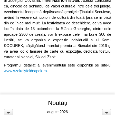
al Judeţului Covasna,
Imreh-Marton István
. Acesta consideră
că, dincolo de schimbul de valori culturale între cele trei judeţe,
evenimentul începe să depăşească graniţele Ţinutului Secuiesc,
având în vedere că iubitorii de cultură din toată ţara se implică
din ce în ce mai mult. La festivitatea de deschidere, ce va avea
loc în data de 13 octombrie, la Sfântu Gheorghe, dintre cele
aproape 2300 de creaţii, vor fi expuse cele mai bune 300 de
lucrări, se va organiza o expoziţie individuală a lui Kamil
KOCUREK, câştigătorul marelui premiu al Bienalei din 2016 şi
va avea loc o lansare de carte cu expoziţie, dedicată fostului
curator al bienalei, Siklodi Zsolt.
Programul detaliat al evenimentului este disponibil pe site-ul
www.szekelyfoldnapok.ro
.
Noutăți
august 2026