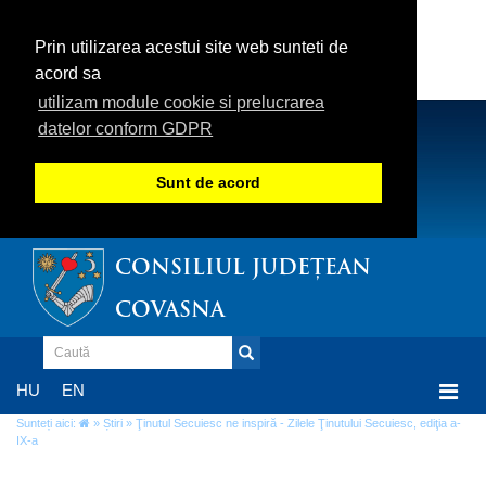
Prin utilizarea acestui site web sunteti de
acord sa
utilizam module cookie si prelucrarea
datelor conform GDPR
Sunt de acord
CONSILIUL JUDEȚEAN
COVASNA
Togg
HU
EN
navi
Sunteți aici:
»
Știri
» Ţinutul Secuiesc ne inspiră - Zilele Ţinutului Secuiesc, ediţia a-
IX-a
Ţinutul Secuiesc ne inspiră - Zilele