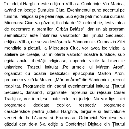
în judeţul Harghita este ediţia a VIII-a a Conferinţei Via Mariea,
având ca locaţie Şumuleu Ciuc. Evenimentul pune accentul pe
turismul religios şi pe pelerinaje. Sub egida patrimoniului cultural,
Miercurea Ciuc va găzdui, în data de 12 octombrie, festivitatea
de decernare a premiilor „Orbán Balázs”, dar un alt program
semnificativ este Întâlnirea vânătorilor din Ţinutul Secuiesc,
ediţia a VIII-a, ce se va desfăşura la Sândominic. Cu ocazia Zilei
mondiale a picturii, la Miercurea Ciuc, vor avea loc vizite la
ateliere de creaţie, iar în oferta valorilor noastre turistice, sub
egida anului libertăţii religioase, cuprinde vizite la bisericile
unitariene. Traseul intitulat „Pe urmele lui Márton Áron”,
organizat cu ocazia beaticifăcii episcopului Márton Áron,
propune o vizită la Muzeul „Márton Áron” din Sândominic, recent
reabilitat. Programele din cadrul evenimentului intitulat „Ţinutul
Secuiesc, dansând”, organizate împreună cu reţeaua Casei
Tradiţiilor, vor întreţese toate cele trei judeţe. Nu vor lipsi nici
programele dedicate copiilor, respectiv programele
caracteristice pentru judeţul Harghita, târgurile şi festivalurile
verzei de la Lăzarea şi Frumoasa. Odorheiul Secuiesc va
găzdui cea de-a 6-a ediţie a Conferinţei Digitale din Ţinutul