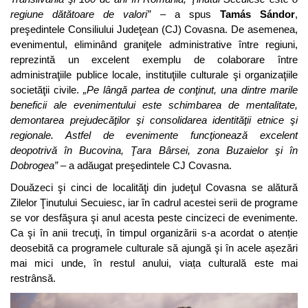
regiune dătătoare de valori”
– a spus
Tamás Sándor
,
preşedintele Consiliului Judeţean (CJ) Covasna. De asemenea,
evenimentul, eliminând graniţele administrative între regiuni,
reprezintă un excelent exemplu de colaborare între
administraţiile publice locale, instituţiile culturale şi organizaţiile
societăţii civile.
„Pe lângă partea de conţinut, una dintre marile
beneficii ale evenimentului este schimbarea de mentalitate,
demontarea prejudecăţilor şi consolidarea identităţii etnice şi
regionale. Astfel de evenimente funcţionează excelent
deopotrivă în Bucovina, Ţara Bârsei, zona Buzaielor şi în
Dobrogea”
– a adăugat preşedintele CJ Covasna.
Douăzeci şi cinci de localităţi din judeţul Covasna se alătură
Zilelor Ţinutului Secuiesc, iar în cadrul acestei serii de programe
se vor desfăşura şi anul acesta peste cincizeci de evenimente.
Ca şi în anii trecuţi, în timpul organizării s-a acordat o atenție
deosebită ca programele culturale să ajungă şi în acele așezări
mai mici unde, în restul anului, viața culturală este mai
restrânsă.