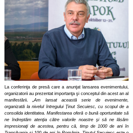
La conferinţa de presă care a anunţat lansarea evenimentului,
organizatorii au prezentat importanţa şi conceptul din acest an al
manifestării.
„Am lansat această serie de evenimente,
organizată la nivelul întregului Ţinut Secuiesc, cu scopul de a
consolida identitatea. Manifestarea oferă o bună oportunitate să
ne îndreptăm atenţia către valorile noastre şi să ne lăsăm
impresionaţi de acestea, pentru că, timp de 1000 de ani în
Transilvania şi 100 de ani în România, Ţinutul Secuiesc este o