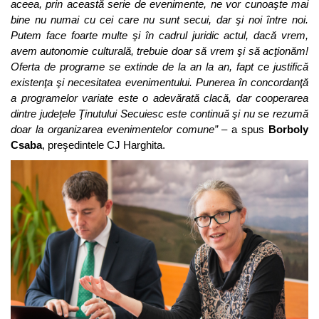
aceea, prin această serie de evenimente, ne vor cunoaşte mai
bine nu numai cu cei care nu sunt secui, dar şi noi între noi.
Putem face foarte multe şi în cadrul juridic actul, dacă vrem,
avem autonomie culturală, trebuie doar să vrem şi să acţionăm!
Oferta de programe se extinde de la an la an, fapt ce justifică
existenţa şi necesitatea evenimentului. Punerea în concordanţă
a programelor variate este o adevărată clacă, dar cooperarea
dintre judeţele Ţinutului Secuiesc este continuă şi nu se rezumă
doar la organizarea evenimentelor comune”
– a spus
Borboly
Csaba
, preşedintele CJ Harghita.