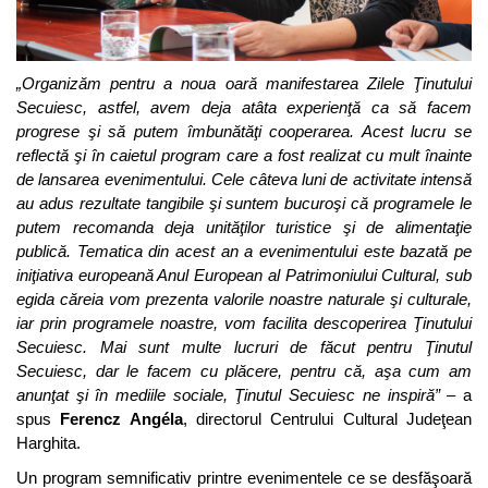
„Organizăm pentru a noua oară manifestarea Zilele Ţinutului
Secuiesc, astfel, avem deja atâta experienţă ca să facem
progrese şi să putem îmbunătăţi cooperarea. Acest lucru se
reflectă şi în caietul program care a fost realizat cu mult înainte
de lansarea evenimentului. Cele câteva luni de activitate intensă
au adus rezultate tangibile şi suntem bucuroşi că programele le
putem recomanda deja unităţilor turistice şi de alimentaţie
publică. Tematica din acest an a evenimentului este bazată pe
iniţiativa europeană Anul European al Patrimoniului Cultural, sub
egida căreia vom prezenta valorile noastre naturale şi culturale,
iar prin programele noastre, vom facilita descoperirea Ţinutului
Secuiesc. Mai sunt multe lucruri de făcut pentru Ţinutul
Secuiesc, dar le facem cu plăcere, pentru că, aşa cum am
anunţat şi în mediile sociale, Ţinutul Secuiesc ne inspiră”
– a
spus
Ferencz Angéla
, directorul Centrului Cultural Judeţean
Harghita.
Un program semnificativ printre evenimentele ce se desfăşoară