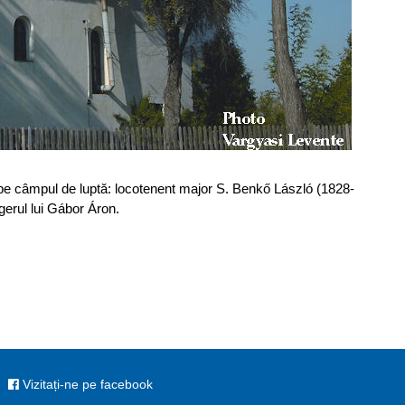
i pe câmpul de luptă: locotenent major S. Benkő László (1828-
erul lui Gábor Áron.
Vizitați-ne pe facebook