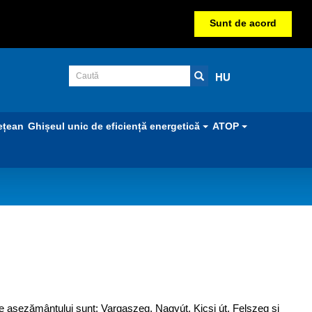
Sunt de acord
HU
ețean
Ghișeul unic de eficiență energetică
ATOP
ile aşezământului sunt: Vargaszeg, Nagyút, Kicsi út, Felszeg şi