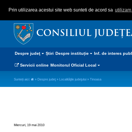
Prin utilizarea acestui site web sunteti de acord sa
utiliza
CONSILIUL JUDEȚ
Despre judeţ
Știri
Despre instituție
Inf. de interes pub
Servicii online
Monitorul Oficial Local
Sunteți aici:
»
Despre judeţ
»
Localităţile judeţului
» Tinoasa
Tinoasa
Miercuri, 19 mai 2010