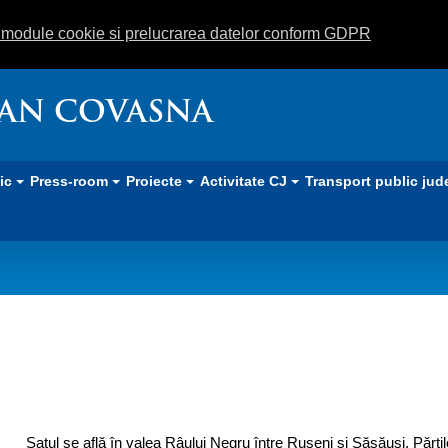
m module cookie si prelucrarea datelor conform GDPR
EAN COVASNA
lic
Press-room
Proiecte
Activitate CJ
Transport public jud
Satul se află în valea Râului Negru între Ruseni şi Săsăuși. Părţ