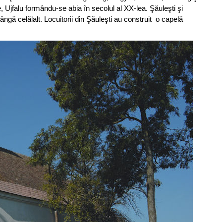
, Ujfalu formându-se abia în secolul al XX-lea. Şăuleşti şi
lângă celălalt. Locuitorii din Şăuleşti au construit o capelă