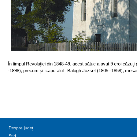
În timpul Revoluţiei din 1848-49, acest sătuc a avut 9 eroi căzuţ
-1898), precum şi caporalul Balogh József (1805--1858), mesag
Despre judeţ
Știri