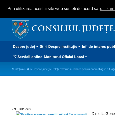
Prin utilizarea acestui site web sunteti de acord sa
utiliza
CONSILIUL JUDEȚ
Despre judeţ
Știri
Despre instituție
Inf. de interes pub
Servicii online
Monitorul Oficial Local
Sunteți aici:
»
Despre judeţ
»
Relații externe
» Tabăra pentru copiii aflaţi în situaţ
Tabăra pentru copiii aflaţi în sit
Joi, 1 iulie 2010
Direcţia Gener