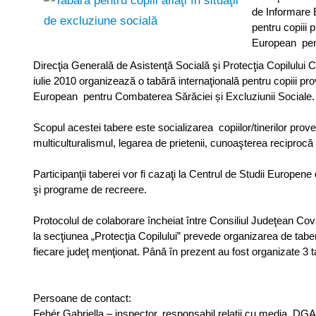
de Informare E
pentru copiii 
European pent
Direcţia Generală de Asistenţă Socială şi Protecţia Copilului
iulie 2010 organizează o tabără internaţională pentru copiii p
European pentru Combaterea Sărăciei și Excluziunii Sociale.
Scopul acestei tabere este socializarea copiilor/tinerilor prove
multiculturalismul, legarea de prietenii, cunoaşterea reciprocă a 
Participanţii taberei vor fi cazaţi la Centrul de Studii Europe
şi programe de recreere.
Protocolul de colaborare încheiat între Consiliul Judeţean C
la secţiunea „Protecţia Copilului” prevede organizarea de tabere
fiecare judeţ menţionat. Până în prezent au fost organizate 3 
Persoane de contact:
Fehér Gabriella – inspector, responsabil relaţii cu media, 