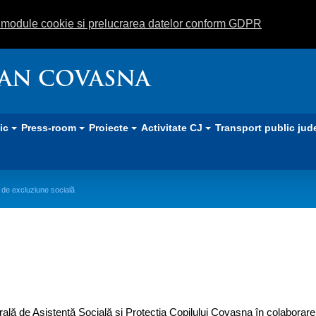
m module cookie si prelucrarea datelor conform GDPR
EAN COVASNA
lic
Press-room
Proiecte
Activitate CJ
Transport public jud
ii de excluziune socială
uaţii de excluziune socială
ală de Asistenţă Socială şi Protecţia Copilului Covasna în colaborare