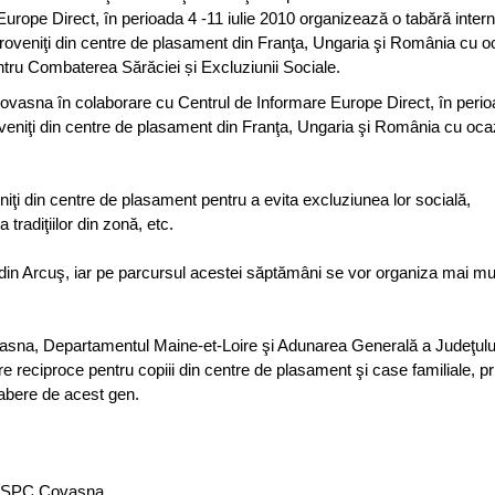
urope Direct, în perioada 4 -11 iulie 2010 organizează o tabără intern
proveniţi din centre de plasament din Franţa, Ungaria şi România cu o
ru Combaterea Sărăciei și Excluziunii Sociale.
 Covasna în colaborare cu Centrul de Informare Europe Direct, în perio
roveniţi din centre de plasament din Franţa, Ungaria şi România cu oca
niţi din centre de plasament pentru a evita excluziunea lor socială,
tradiţiilor din zonă, etc.
ne din Arcuş, iar pe parcursul acestei săptămâni se vor organiza mai mu
ovasna, Departamentul Maine-et-Loire şi Adunarea Generală a Judeţul
 reciproce pentru copiii din centre de plasament şi case familiale, pri
tabere de acest gen.
DGASPC Covasna