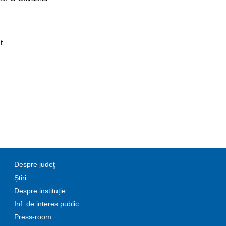
t
Despre judeţ
Știri
Despre instituție
Inf. de interes public
Press-room