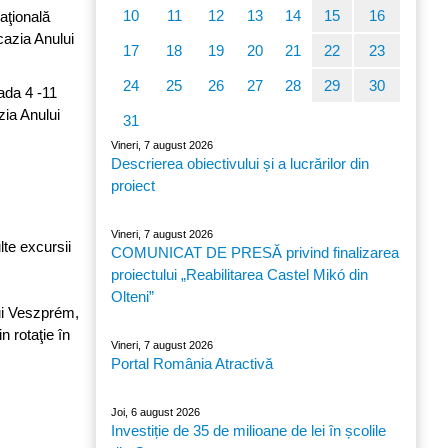
10
11
12
13
14
15
16
aţională
cazia Anului
17
18
19
20
21
22
23
24
25
26
27
28
29
30
ada 4 -11
zia Anului
31
Vineri, 7 august 2026
Descrierea obiectivului și a lucrărilor din
proiect
Vineri, 7 august 2026
lte excursii
COMUNICAT DE PRESĂ privind finalizarea
proiectului „Reabilitarea Castel Mikó din
Olteni”
ui Veszprém,
n rotaţie în
Vineri, 7 august 2026
Portal România Atractivă
Joi, 6 august 2026
Investiție de 35 de milioane de lei în școlile