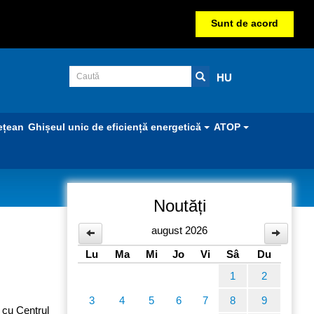
Sunt de acord
HU
ețean
Ghișeul unic de eficiență energetică
ATOP
Noutăți
august 2026
Lu
Ma
Mi
Jo
Vi
Sâ
Du
1
2
3
4
5
6
7
8
9
 cu Centrul