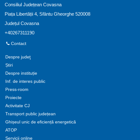
Consiliul Județean Covasna
Piața Libertății 4, Sfântu Gheorghe 520008
Județul Covasna
+40267311190
Contact
Despre judeţ
Știri
Despre instituție
Inf. de interes public
Press-room
Proiecte
Activitate CJ
Transport public județean
Ghișeul unic de eficiență energetică
ATOP
Servicii online