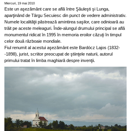
Miercuri, 19 mai 2010
Este un aşezământ care se află între Şăuleşti şi Lunga,
aparţinând de Târgu Secuiesc din punct de vedere administrativ.
Numele localităţii păstrează amintirea saşilor, care odinioară au
trăit pe aceste meleaguri. Înde-alungul drumului principal se află
monumentul ridicat în 1995 în memoria eroilor căzuţi în timpul
celor două războaie mondiale.
Fiul renumit al acestui aşezământ este Bardócz Lajos (1832-
-1898), jurist, scriitor preocupat de ştiinţele naturii, autorul
primului tratat în limba maghiară despre invenţii.