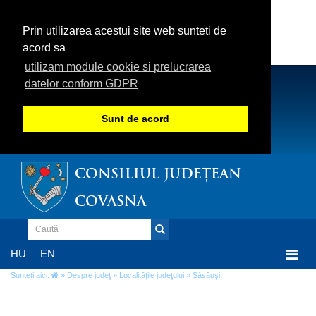
Prin utilizarea acestui site web sunteti de
acord sa
utilizam module cookie si prelucrarea
datelor conform GDPR
Sunt de acord
CONSILIUL JUDEȚEAN
COVASNA
Togg
HU
EN
navi
Sunteți aici:
»
Despre judeţ
»
Localităţile judeţului
» Săsăuşi
Săsăuşi