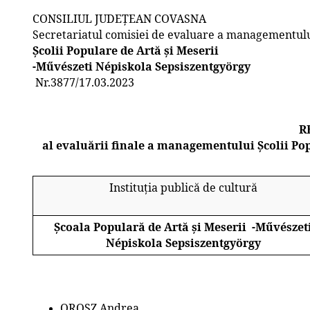
CONSILIUL JUDEȚEAN COVASNA
Secretariatul comisiei de evaluare a managementul
Școlii Populare de Artă și Meserii
-Művészeti Népiskola Sepsiszentgyörgy
Nr.3877/17.03.2023
R
al evaluării finale a managementului Școlii Pop
Instituția publică de cultură
Școala Populară de Artă și Meserii
-Művészet
Népiskola Sepsiszentgyörgy
OROSZ Andrea
_______________