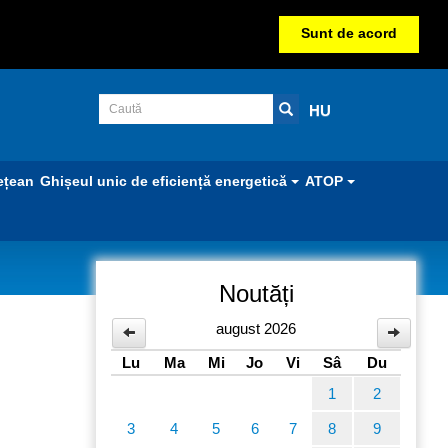
Sunt de acord
HU
ețean
Ghișeul unic de eficiență energetică
ATOP
Noutăți
pulare
august 2026
Lu
Ma
Mi
Jo
Vi
Sâ
Du
1
2
3
4
5
6
7
8
9