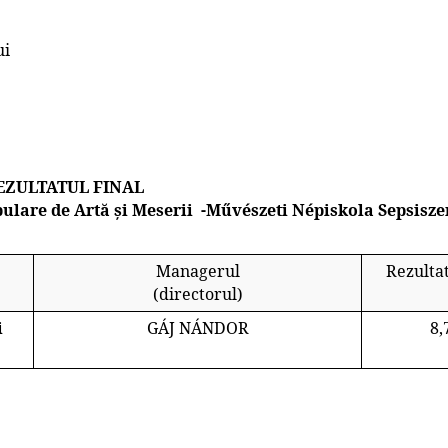
ui
EZULTATUL FINAL
ulare de Artă și Meserii
-Művészeti Népiskola Sepsisze
Managerul
Rezultat
(directorul)
i
GÁJ NÁNDOR
8,