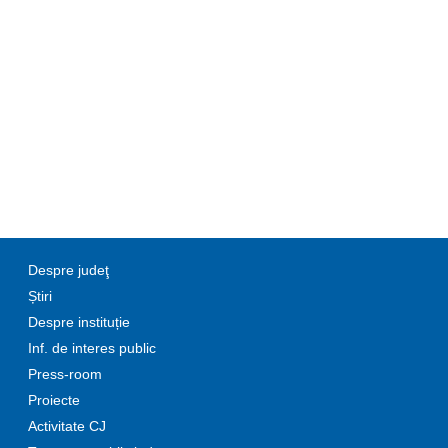
Despre judeţ
Știri
Despre instituție
Inf. de interes public
Press-room
Proiecte
Activitate CJ