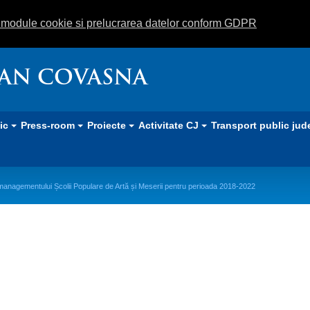
m module cookie si prelucrarea datelor conform GDPR
EAN COVASNA
lic
Press-room
Proiecte
Activitate CJ
Transport public jud
anagementului Școlii Populare de Artă și Meserii pentru perioada 2018-2022
finale a managementului Școlii Po
ada 2018-2022