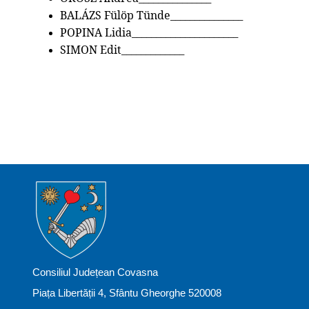
BALÁZS Fülöp Tünde
_______________
POPINA Lidia______________________
SIMON Edit_____________
Consiliul Județean Covasna
Piața Libertății 4, Sfântu Gheorghe 520008