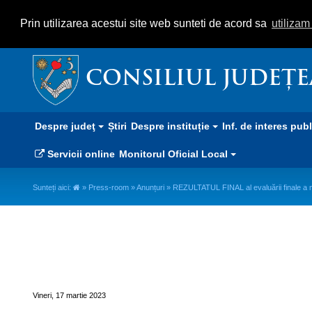
Prin utilizarea acestui site web sunteti de acord sa
utiliza
CONSILIUL JUDEȚ
Despre judeţ
Știri
Despre instituție
Inf. de interes pub
Servicii online
Monitorul Oficial Local
Sunteți aici:
»
Press-room
»
Anunțuri
» REZULTATUL FINAL al evaluării finale a m
REZULTATUL FINAL al evaluării 
de Artă și Meserii pentru perio
Vineri, 17 martie 2023