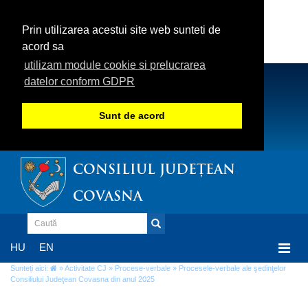
Prin utilizarea acestui site web sunteti de
acord sa
utilizam module cookie si prelucrarea
datelor conform GDPR
Sunt de acord
CONSILIUL JUDEȚEAN
COVASNA
Togg
HU
EN
navi
Sunteți aici:
»
Activitate CJ
»
Procese-verbale
» Procesele-verbale ale şedinţelor
Consiliului Judeţean Covasna din anul 2025
Procesele-verbale ale şedinţelor Consiliului