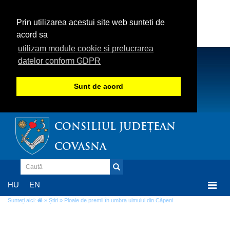
Prin utilizarea acestui site web sunteti de
acord sa
utilizam module cookie si prelucrarea
datelor conform GDPR
Sunt de acord
CONSILIUL JUDEȚEAN
COVASNA
Togg
HU
EN
navi
Sunteți aici:
»
Știri
» Ploaie de premii în umbra ulmului din Căpeni
Ploaie de premii în umbra ulmului din