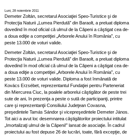
Căpeni
Luni, 28 noiembrie 2011
Demeter Zoltán, secretarul Asociaţiei Speo-Turistice şi de
Protecţia Naturii „Lumea Pierdută” din Baraolt, a preluat diploma
dovedind în mod oficial că ulmul de la Căpeni a câştigat cea de-
a doua ediţie a competiţiei „Arborele Anului în România”, cu
peste 13.000 de voturi valide.
Demeter Zoltán, secretarul Asociaţiei Speo-Turistice şi de
Protecţia Naturii „Lumea Pierdută” din Baraolt, a preluat diploma
dovedind în mod oficial că ulmul de la Căpeni a câştigat cea de-
a doua ediţie a competiţiei „Arborele Anului în România”, cu
peste 13.000 de voturi valide. Diploma a fost înmânată de
Kovács Erzsébet, reprezentantul Fundaţiei pentru Parteneriat
din Miercurea Ciuc, la poalele arborelui câştigător de peste trei
sute de ani, în prezenţa a peste o sută de participanţi, printre
care şi reprezentanţii Consiliului Judeţean Covasna,
preşedintele Tamás Sándor şi vicepreşedintele Demeter János.
Tot aici a avut loc desemnarea câştigătorilor proiectului intitulat
„Imortalizaţi ulmul de la Căpeni!” lansat de asociaţie. În cadrul
proiectului au fost depuse 26 de lucrări, toate, fără excepţie, de