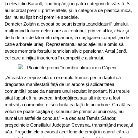
la elevii din Baraolt, fiind împărţiţi în patru categorii de vârstă. S-
au acordat premii, printre altele, şi în categoria de plastică mică,
dar nu au lipsit nici premiile speciale.
Demeter Zoltán a evocat pe scurt istoria „candidaturii” ulmului,
mulţumind tuturor celor care au contribuit prin votul lor, chiar şi
de la de mii de kilometri depărtare, la câştigarea competiţiei de
către arborele uriaş. Reprezentantul asociaţiei nu a omis să
evoce memoria fostului tehnician silvic pensionar, Antal Jenő,
cel care a iniţiat înscrierea în competiţie a ulmului.
„Această zi reprezintă un exemplu frumos pentru faptul că
dragostea manifestată faţă de un arbore şi solidaritatea
comunităţii poate da naştere unui rezultat important. Nu trebuie
uitat faptul că nu averea, îmbogăţirea sau alt interes a fost
motivaţia oamenilor, ci solidaritatea faţă de un arbore. Cu atâtea
voturi se poate câştiga şi scaunul de primar al unui oraş, nu
numai un astfel de concurs” – a declarat Tamás Sándor,
preşedintele Consiliului Judeţean Covasna, transmiţând mesajul
său. Preşedintele a evocat acel fond de emoţii în cadrul căruia