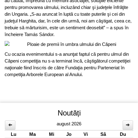
au căutat, împreună cu membrii asociaţiei, soluţiile eficiente
pentru promovarea ulmului, incluzând chiar şi judeţele înfrăţite
din Ungaria. „S-au aruncat în luptă cu toate puterile şi cei din
judeţul Harghita, dar, în cele din urmă, noi am câştigat, ceea ce,
trebuie să mărturisim, este un sentiment deosebit” – a spus în
încheiere Tamás Sándor.
Cu ocazia evenimentului s-a anunţat faptul că pentru ulmul din
Căpeni competiţia nu s-a terminat încă, câştigătorul competiţiei
naţionale fiind înscris de către Fundaţia pentru Parteneriat în
competiţia Arborele European al Anului.
Noutăți
august 2026
Lu
Ma
Mi
Jo
Vi
Sâ
Du