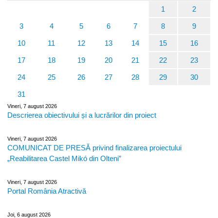
1
2
3
4
5
6
7
8
9
10
11
12
13
14
15
16
17
18
19
20
21
22
23
24
25
26
27
28
29
30
31
Vineri, 7 august 2026
Descrierea obiectivului și a lucrărilor din proiect
Vineri, 7 august 2026
COMUNICAT DE PRESĂ privind finalizarea proiectului
„Reabilitarea Castel Mikó din Olteni”
Vineri, 7 august 2026
Portal România Atractivă
Joi, 6 august 2026