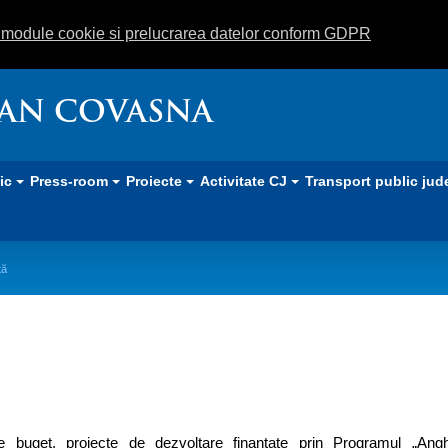
m module cookie si prelucrarea datelor conform GDPR
EAN COVASNA
lic
Press-room
Proiecte
Activitate CJ
Transport public jud
tă
urăm o dezvoltare consecventă
de buget, proiecte de dezvoltare finanțate prin Programul „Angh