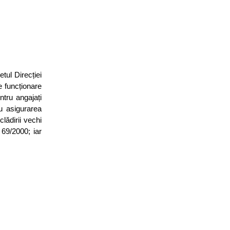
tul Direcției
e funcționare
ntru angajați
u asigurarea
lădirii vechi
 69/2000; iar