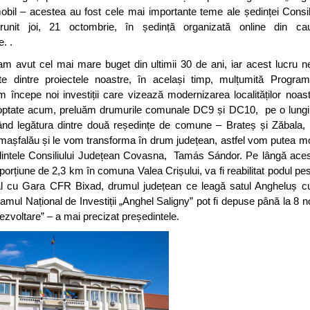
bil – acestea au fost cele mai importante teme ale ședinței Consil
runit joi, 21 octombrie, în ședință organizată online din cau
e.
.
am avut cel mai mare buget din ultimii 30 de ani, iar acest lucru 
te dintre proiectele noastre, în același timp, mulțumită Program
m începe noi investiții care vizează modernizarea localităților noa
doptate acum, preluăm drumurile comunale DC9 și DC10, pe o lungi
nd legătura dintre două reședințe de comune – Brateș și Zăbala, 
amașfalău și le vom transforma în drum județean, astfel vom putea m
dintele Consiliului Județean Covasna, Tamás Sándor. Pe lângă acest
porțiune de 2,3 km în comuna Valea Crișului, va fi reabilitat podul pest
nal cu Gara CFR Bixad, drumul județean ce leagă satul Angheluș 
ramul Național de Investiții „Anghel Saligny” pot fi depuse până la 8 n
ezvoltare” – a mai precizat președintele.