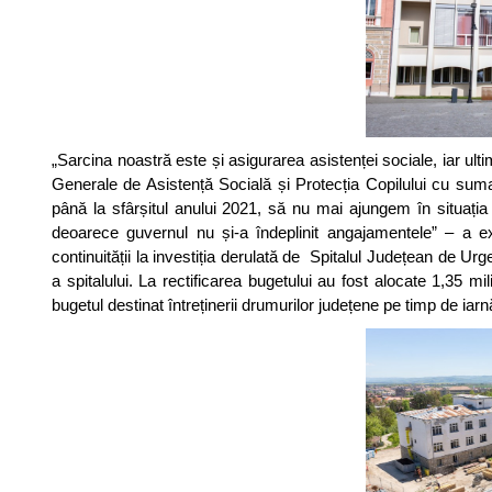
„Sarcina noastră este și asigurarea asistenței sociale, iar ul
Generale de Asistență Socială și Protecția Copilului cu suma 
până la sfârșitul anului 2021, să nu mai ajungem în situația
deoarece guvernul nu și-a îndeplinit angajamentele” – a e
continuității la investiția derulată de Spitalul Județean de Ur
a spitalului. La rectificarea bugetului au fost alocate 1,35 m
bugetul destinat întreținerii drumurilor județene pe timp de iar