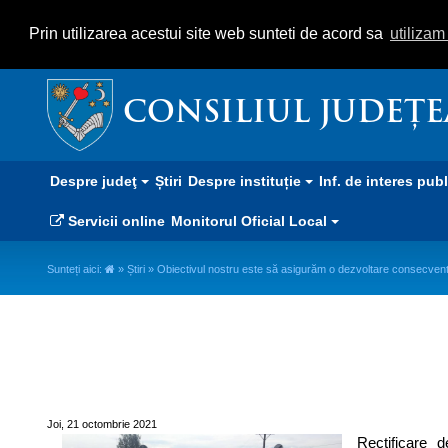
Prin utilizarea acestui site web sunteti de acord sa
utiliza
CONSILIUL JUDEȚ
Despre judeţ
Știri
Despre instituție
Inf. de interes pub
Servicii online
Monitorul Oficial Local
Sunteți aici:
»
Știri
» Obiectivul nostru este să asigurăm o dezvoltare consecven
Obiectivul nostru este să asig
Joi, 21 octombrie 2021
Rectificare 