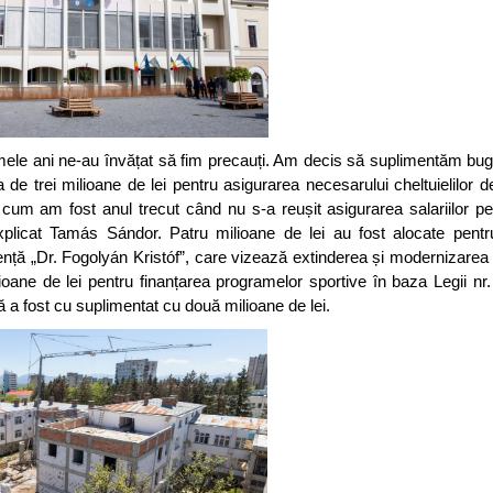
timele ani ne-au învățat să fim precauți. Am decis să suplimentăm buge
de trei milioane de lei pentru asigurarea necesarului cheltuielilor d
 cum am fost anul trecut când nu s-a reușit asigurarea salariilor pe
xplicat Tamás Sándor. Patru milioane de lei au fost alocate pentr
gență „Dr. Fogolyán Kristóf”, care vizează extinderea și modernizarea c
ilioane de lei pentru finanțarea programelor sportive în baza Legii nr.
nă a fost cu suplimentat cu două milioane de lei.