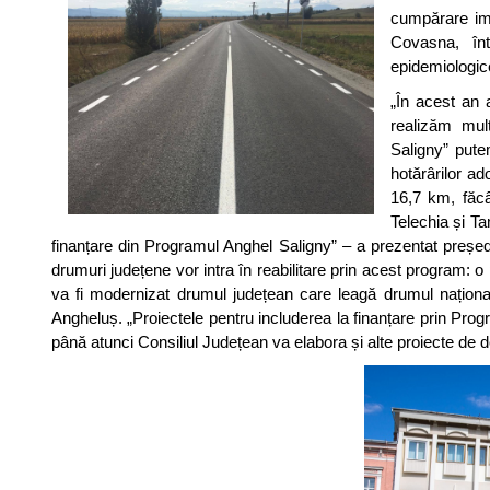
cumpărare imo
Covasna, înt
epidemiologic
„În acest an 
realizăm mul
Saligny” pute
hotărârilor a
16,7 km, făcâ
Telechia și T
finanțare din Programul Anghel Saligny” – a prezentat preșe
drumuri județene vor intra în reabilitare prin acest program: o 
va fi modernizat drumul județean care leagă drumul națio
Angheluș. „Proiectele pentru includerea la finanțare prin Prog
până atunci Consiliul Județean va elabora și alte proiecte de d