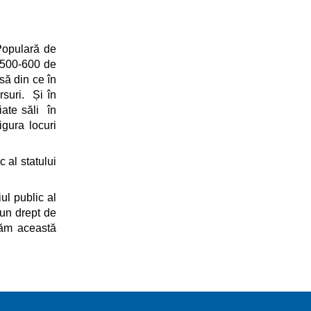
 Populară de
e 500-600 de
să din ce în
rsuri. Și în
iate săli în
igura locuri
 al statului
ul public al
 un drept de
căm această