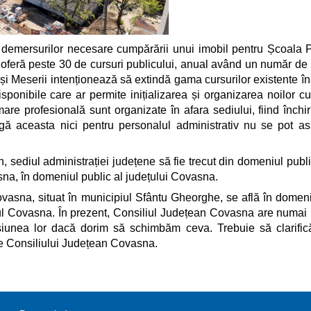
ea demersurilor necesare cumpărării unui imobil pentru Școala
nt oferă peste 30 de cursuri publicului, anual având un număr d
e și Meserii intenționează să extindă gama cursurilor existente în
ponibile care ar permite inițializarea și organizarea noilor cu
are profesională sunt organizate în afara sediului, fiind închir
ngă aceasta nici pentru personalul administrativ nu se pot as
 sediul administrației județene să fie trecut din domeniul public
asna, în domeniul public al județului Covasna.
vasna, situat în municipiul Sfântu Gheorghe, se află în domeni
udețul Covasna. În prezent, Consiliul Județean Covasna are numai
siunea lor dacă dorim să schimbăm ceva. Trebuie să clarifi
le Consiliului Județean Covasna.