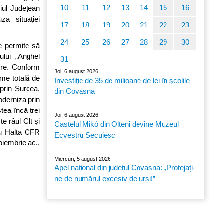
10
11
12
13
14
15
16
iul Județean
za situației
17
18
19
20
21
22
23
24
25
26
27
28
29
30
ne permite să
ului „Anghel
31
stre. Conform
Joi, 6 august 2026
me totală de
Investiție de 35 de milioane de lei în școlile
prin Surcea,
din Covasna
oderniza prin
ea încă trei
Joi, 6 august 2026
e râul Olt și
Castelul Mikó din Olteni devine Muzeul
cu Halta CFR
Ecvestru Secuiesc
oiembrie ac.,
Miercuri, 5 august 2026
Apel național din județul Covasna: „Protejați-
ne de numărul excesiv de urși!”