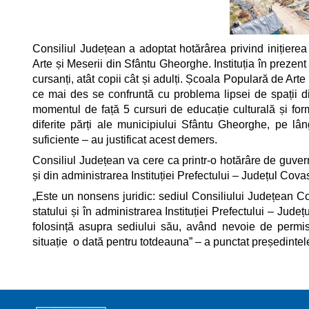
Consiliul Județean a adoptat hotărârea privind inițier
Arte și Meserii din Sfântu Gheorghe. Instituția în preze
cursanți, atât copii cât și adulți. Școala Populară de Art
ce mai des se confruntă cu problema lipsei de spații dis
momentul de față 5 cursuri de educație culturală și form
diferite părți ale municipiului Sfântu Gheorghe, pe lâ
suficiente – au justificat acest demers.
Consiliul Județean va cere ca printr-o hotărâre de guvern,
și din administrarea Instituției Prefectului – Județul Cov
„Este un nonsens juridic: sediul Consiliului Județean Co
statului și în administrarea Instituției Prefectului – J
folosință asupra sediului său, având nevoie de permi
situație o dată pentru totdeauna” – a punctat președinte