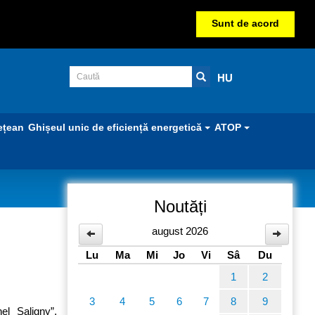
Sunt de acord
HU
ețean
Ghișeul unic de eficiență energetică
ATOP
Noutăți
august 2026
Lu
Ma
Mi
Jo
Vi
Sâ
Du
1
2
3
4
5
6
7
8
9
el Saligny”,