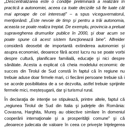
„Descentralizarea este o condiţie preliminară a realizării în
practică a autonomiei, aceea ca toate deciziile să fie luate cât
mai aproape de cei interesați”
– a spus viceguvernatorul,
menţionând:
„Este nevoie de timp şi pentru a trăi autonomia,
aceasta se poate realiza treptat. De exemplu, provincia a preluat
supravegherea drumurilor publice în 2000, şi doar acum se
poate spune că acest sistem funcţionează bine”.
Alfreider
consideră deosebit de importantă extinderea autonomiei şi
asupra economiei, deoarece fără acest lucru nu se poate vorbi
despre cultură, planificare familială, educaţie şi nici despre
sănătate. Acesta a explicat că cheia modelului economic de
succes din Tirolul de Sud constă în faptul că în regiune nu
trebuie aduse doar firmele mari, ci fiecărei persoane trebuie să i
se acorde posibilitatea de a se dezvolta, astfel trebuie sprijinite
fermele mici, meșteșugarii, dar şi turismul rural.
În declaraţia de intenţie se stipulează, printre altele, faptul că
„regiunea Tirolul de Sud din Italia şi judeţele din România:
Covasna, Harghita, Mureş au obiective similare în domeniul
cooperării internaţionale şi a prosperităţii comune” şi că
„deoarece judecata de valoare în ceea ce priveşte înţelegerea