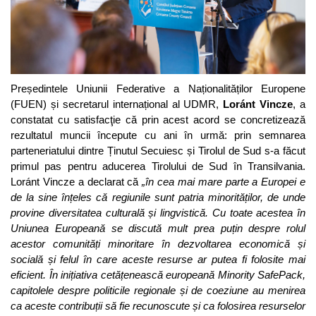
Președintele Uniunii Federative a Naționalităților Europene
(FUEN) și secretarul internațional al UDMR,
Loránt Vincze
, a
constatat cu satisfacţie că prin acest acord se concretizează
rezultatul muncii începute cu ani în urmă: prin semnarea
parteneriatului dintre Ținutul Secuiesc și Tirolul de Sud s-a făcut
primul pas pentru aducerea Tirolului de Sud în Transilvania.
Loránt Vincze a declarat că
„în cea mai mare parte a Europei e
de la sine înțeles că regiunile sunt patria minorităților, de unde
provine diversitatea culturală și lingvistică. Cu toate acestea în
Uniunea Europeană se discută mult prea puțin despre rolul
acestor comunități minoritare în dezvoltarea economică și
socială și felul în care aceste resurse ar putea fi folosite mai
eficient. În inițiativa cetățenească europeană Minority SafePack,
capitolele despre politicile regionale și de coeziune au menirea
ca aceste contribuții să fie recunoscute și ca folosirea resurselor