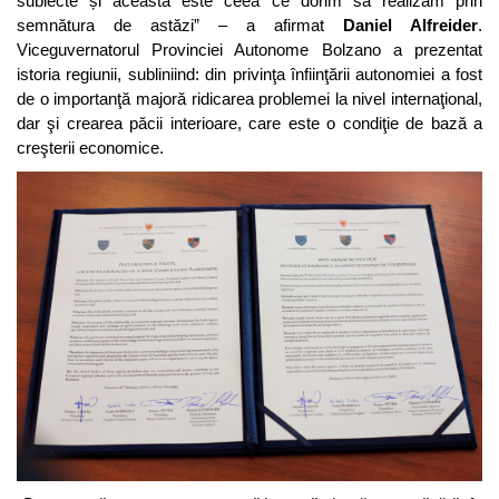
subiecte și aceasta este ceea ce dorim să realizăm prin
semnătura de astăzi” – a afirmat
Daniel Alfreider
.
Viceguvernatorul Provinciei Autonome Bolzano a prezentat
istoria regiunii, subliniind: din privinţa înfiinţării autonomiei a fost
de o importanţă majoră ridicarea problemei la nivel internaţional,
dar şi crearea păcii interioare, care este o condiţie de bază a
creşterii economice.