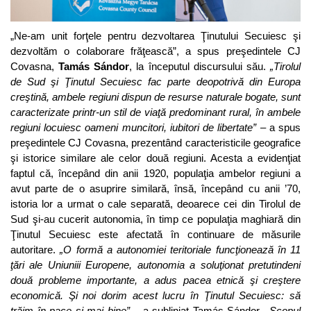
„Ne-am unit forţele pentru dezvoltarea Ţinutului Secuiesc şi
dezvoltăm o colaborare frăţească”, a spus preşedintele CJ
Covasna,
Tamás Sándor
, la începutul discursului său.
„Tirolul
de Sud şi Ţinutul Secuiesc fac parte deopotrivă din Europa
creştină, ambele regiuni dispun de resurse naturale bogate, sunt
caracterizate printr-un stil de viaţă predominant rural, în ambele
regiuni locuiesc oameni muncitori, iubitori de libertate”
– a spus
preşedintele CJ Covasna, prezentând caracteristicile geografice
şi istorice similare ale celor două regiuni. Acesta a evidenţiat
faptul că, începând din anii 1920, populaţia ambelor regiuni a
avut parte de o asuprire similară, însă, începând cu anii ’70,
istoria lor a urmat o cale separată, deoarece cei din Tirolul de
Sud şi-au cucerit autonomia, în timp ce populaţia maghiară din
Ţinutul Secuiesc este afectată în continuare de măsurile
autoritare.
„O formă a autonomiei teritoriale funcţionează în 11
ţări ale Uniuniii Europene, autonomia a soluţionat pretutindeni
două probleme importante, a adus pacea etnică şi creştere
economică. Şi noi dorim acest lucru în Ţinutul Secuiesc: să
trăim în pace şi mai bine”
– a subliniat Tamás Sándor.
„Scopul