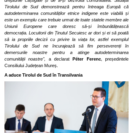
drepturile câștigate și de a-și dezvolta comunitatea. Situația
Tirolului de Sud demonstrează pentru întreaga Europă că
autodeterminarea comunităților etnice indigene este viabilă și
este un exemplu care trebuie urmat de toate statele membre ale
Uniunii Europene care doresc să-și îmbunătățească
democrația. Locuitorii din Ținutul Secuiesc ar dori și ei să poată
să ia propriile decizii cu privire la viața lor, astfel exemplul
Tirolului de Sud ne încurajează să fim perseverenți în
demersurile noastre pentru a atinge autodeterminarea
comunității noastre",
a declarat
Péter Ferenc
, președintele
Consiliului Județean Mureș.
A aduce Tirolul de Sud în Transilvania