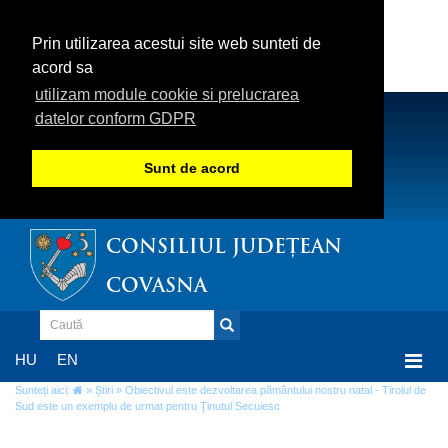
Prin utilizarea acestui site web sunteti de
acord sa
utilizam module cookie si prelucrarea
datelor conform GDPR
Sunt de acord
CONSILIUL JUDEȚEAN
COVASNA
Togg
HU
EN
navi
Sunteți aici:
»
Știri
» Obiectivul este dezvoltarea pământului nostru natal - Tirolul de
Sud este un exemplu de urmat pentru Ţinutul Secuiesc
Obiectivul este dezvoltarea pământului