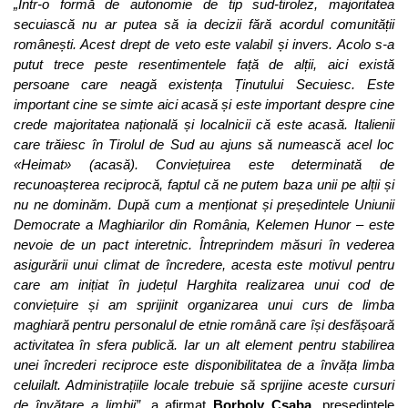
„Într-o formă de autonomie de tip sud-tirolez, majoritatea
secuiască nu ar putea să ia decizii fără acordul comunității
românești. Acest drept de veto este valabil și invers. Acolo s-a
putut trece peste resentimentele față de alții, aici există
persoane care neagă existența Ținutului Secuiesc. Este
important cine se simte aici acasă și este important despre cine
crede majoritatea națională și localnicii că este acasă. Italienii
care trăiesc în Tirolul de Sud au ajuns să numească acel loc
«Heimat» (acasă). Conviețuirea este determinată de
recunoașterea reciprocă, faptul că ne putem baza unii pe alții și
nu ne dominăm. După cum a menționat și președintele Uniunii
Democrate a Maghiarilor din România, Kelemen Hunor – este
nevoie de un pact interetnic. Întreprindem măsuri în vederea
asigurării unui climat de încredere, acesta este motivul pentru
care am inițiat în județul Harghita realizarea unui cod de
conviețuire și am sprijinit organizarea unui curs de limba
maghiară pentru personalul de etnie română care își desfășoară
activitatea în sfera publică. Iar un alt element pentru stabilirea
unei încrederi reciproce este disponibilitatea de a învăța limba
celuilalt. Administrațiile locale trebuie să sprijine aceste cursuri
de învățare a limbii”,
a afirmat
Borboly Csaba
, președintele