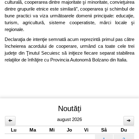
culturală, cooperarea dintre majoritate şi minoritate, convieţuirea
dintre grupurile etnice este similară”, cooperarea şi schimbul de
bune practici va viza următoarele domenii principale: educaţie,
turism, agricultură, sisteme cooperatiste, mărci locale şi
regionale.
Declaraţia de intenţie semnată acum reprezintă primul pas către
încheierea acordului de cooperare, urmând ca toate cele trei
judeţe din Ţinutul Secuiesc să iniţieze fiecare separat stabilirea
relaţiilor de înfrăţire cu Provincia Autonomă Bolzano din Italia.
Noutăți
august 2026
Lu
Ma
Mi
Jo
Vi
Sâ
Du