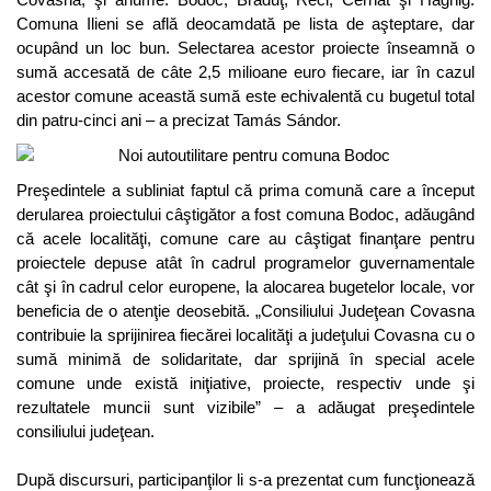
Comuna Ilieni se află deocamdată pe lista de aşteptare, dar
ocupând un loc bun. Selectarea acestor proiecte înseamnă o
sumă accesată de câte 2,5 milioane euro fiecare, iar în cazul
acestor comune această sumă este echivalentă cu bugetul total
din patru-cinci ani – a precizat Tamás Sándor.
Preşedintele a subliniat faptul că prima comună care a început
derularea proiectului câştigător a fost comuna Bodoc, adăugând
că acele localităţi, comune care au câştigat finanţare pentru
proiectele depuse atât în cadrul programelor guvernamentale
cât şi în cadrul celor europene, la alocarea bugetelor locale, vor
beneficia de o atenţie deosebită. „Consiliului Judeţean Covasna
contribuie la sprijinirea fiecărei localităţi a judeţului Covasna cu o
sumă minimă de solidaritate, dar sprijină în special acele
comune unde există iniţiative, proiecte, respectiv unde şi
rezultatele muncii sunt vizibile” – a adăugat preşedintele
consiliului judeţean.
După discursuri, participanţilor li s-a prezentat cum funcţionează