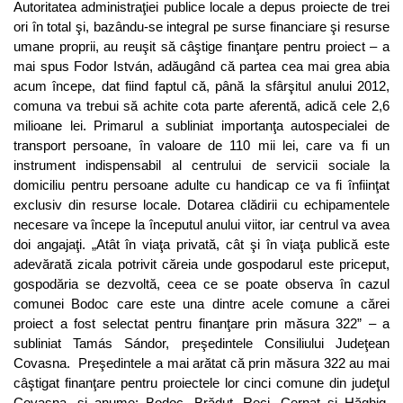
Autoritatea administraţiei publice locale a depus proiecte de trei
ori în total şi, bazându-se integral pe surse financiare şi resurse
umane proprii, au reuşit să câştige finanţare pentru proiect – a
mai spus Fodor István, adăugând că partea cea mai grea abia
acum începe, dat fiind faptul că, până la sfârşitul anului 2012,
comuna va trebui să achite cota parte aferentă, adică cele 2,6
milioane lei. Primarul a subliniat importanţa autospecialei de
transport persoane, în valoare de 110 mii lei, care va fi un
instrument indispensabil al centrului de servicii sociale la
domiciliu pentru persoane adulte cu handicap ce va fi înfiinţat
exclusiv din resurse locale. Dotarea clădirii cu echipamentele
necesare va începe la începutul anului viitor, iar centrul va avea
doi angajaţi. „Atât în viaţa privată, cât şi în viaţa publică este
adevărată zicala potrivit căreia unde gospodarul este priceput,
gospodăria se dezvoltă, ceea ce se poate observa în cazul
comunei Bodoc care este una dintre acele comune a cărei
proiect a fost selectat pentru finanţare prin măsura 322” – a
subliniat Tamás Sándor, preşedintele Consiliului Judeţean
Covasna. Preşedintele a mai arătat că prin măsura 322 au mai
câştigat finanţare pentru proiectele lor cinci comune din judeţul
Covasna, şi anume: Bodoc, Brăduţ, Reci, Cernat şi Hăghig.