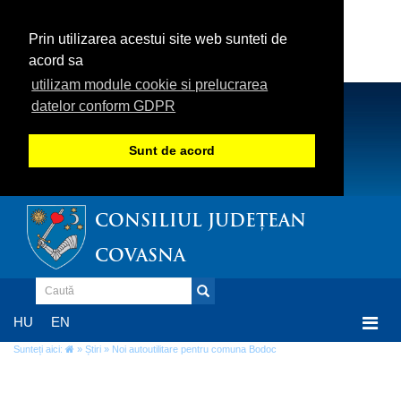
Prin utilizarea acestui site web sunteti de
acord sa
utilizam module cookie si prelucrarea
datelor conform GDPR
Sunt de acord
CONSILIUL JUDEȚEAN
COVASNA
Togg
HU
EN
navi
Sunteți aici:
»
Știri
» Noi autoutilitare pentru comuna Bodoc
Noi autoutilitare pentru comuna Bodoc