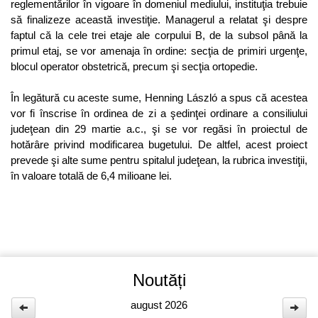
reglementărilor în vigoare în domeniul mediului, instituţia trebuie
să finalizeze această investiţie. Managerul a relatat şi despre
faptul că la cele trei etaje ale corpului B, de la subsol până la
primul etaj, se vor amenaja în ordine: secţia de primiri urgenţe,
blocul operator obstetrică, precum şi secţia ortopedie.
În legătură cu aceste sume, Henning László a spus că acestea
vor fi înscrise în ordinea de zi a şedinţei ordinare a consiliului
judeţean din 29 martie a.c., şi se vor regăsi în proiectul de
hotărâre privind modificarea bugetului. De altfel, acest proiect
prevede şi alte sume pentru spitalul judeţean, la rubrica investiţii,
în valoare totală de 6,4 milioane lei.
Noutăți
august 2026