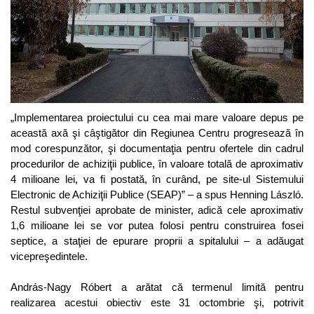
„Implementarea proiectului cu cea mai mare valoare depus pe
această axă şi câştigător din Regiunea Centru progresează în
mod corespunzător, şi documentaţia pentru ofertele din cadrul
procedurilor de achiziţii publice, în valoare totală de aproximativ
4 milioane lei, va fi postată, în curând, pe site-ul Sistemului
Electronic de Achiziţii Publice (SEAP)” – a spus Henning László.
Restul subvenţiei aprobate de minister, adică cele aproximativ
1,6 milioane lei se vor putea folosi pentru construirea fosei
septice, a staţiei de epurare proprii a spitalului – a adăugat
vicepreşedintele.
András-Nagy Róbert a arătat că termenul limită pentru
realizarea acestui obiectiv este 31 octombrie şi, potrivit