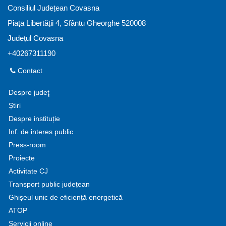
Consiliul Județean Covasna
Piața Libertății 4, Sfântu Gheorghe 520008
Județul Covasna
+40267311190
Contact
Despre judeţ
Știri
Despre instituție
Inf. de interes public
Press-room
Proiecte
Activitate CJ
Transport public județean
Ghișeul unic de eficiență energetică
ATOP
Servicii online