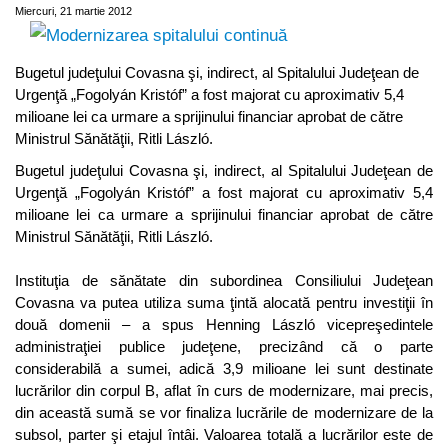
Miercuri, 21 martie 2012
Bugetul judeţului Covasna şi, indirect, al Spitalului Judeţean de
Urgenţă „Fogolyán Kristóf” a fost majorat cu aproximativ 5,4
milioane lei ca urmare a sprijinului financiar aprobat de către
Ministrul Sănătăţii, Ritli László.
Bugetul judeţului Covasna şi, indirect, al Spitalului Judeţean de
Urgenţă „Fogolyán Kristóf” a fost majorat cu aproximativ 5,4
milioane lei ca urmare a sprijinului financiar aprobat de către
Ministrul Sănătăţii, Ritli László.
Instituţia de sănătate din subordinea Consiliului Judeţean
Covasna va putea utiliza suma ţintă alocată pentru investiţii în
două domenii – a spus Henning László vicepreşedintele
administraţiei publice judeţene, precizând că o parte
considerabilă a sumei, adică 3,9 milioane lei sunt destinate
lucrărilor din corpul B, aflat în curs de modernizare, mai precis,
din această sumă se vor finaliza lucrările de modernizare de la
subsol, parter şi etajul întâi. Valoarea totală a lucrărilor este de