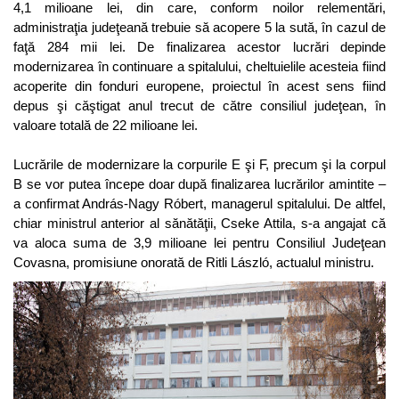
4,1 milioane lei, din care, conform noilor relementări,
administraţia judeţeană trebuie să acopere 5 la sută, în cazul de
faţă 284 mii lei. De finalizarea acestor lucrări depinde
modernizarea în continuare a spitalului, cheltuielile acesteia fiind
acoperite din fonduri europene, proiectul în acest sens fiind
depus şi căştigat anul trecut de către consiliul judeţean, în
valoare totală de 22 milioane lei.
Lucrările de modernizare la corpurile E şi F, precum şi la corpul
B se vor putea începe doar după finalizarea lucrărilor amintite –
a confirmat András-Nagy Róbert, managerul spitalului. De altfel,
chiar ministrul anterior al sănătăţii, Cseke Attila, s-a angajat că
va aloca suma de 3,9 milioane lei pentru Consiliul Judeţean
Covasna, promisiune onorată de Ritli László, actualul ministru.