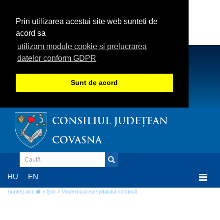
Prin utilizarea acestui site web sunteti de
acord sa
utilizam module cookie si prelucrarea
datelor conform GDPR
Sunt de acord
CONSILIUL JUDEȚEAN
COVASNA
Togg
HU
EN
navi
Sunteți aici:
»
Știri
» Modernizarea spitalului continuă
Modernizarea spitalului continuă