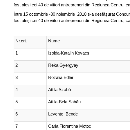
fost aleși cei 40 de viitori antreprenori din Regiunea Centru, c
Între 15 octombrie -30 noiembrie 2018 s-a desfășurat Concursu
fost aleși cei 40 de viitori antreprenori din Regiunea Centru, c
Nr.crt.
Nume
1
Izolda-Katalin Kovacs
2
Reka Gyergyay
3
Rozália Edler
4
Attila Szabó
5
Attila-Bela Sabău
6
Levente Bende
7
Carla Florentina Motoc