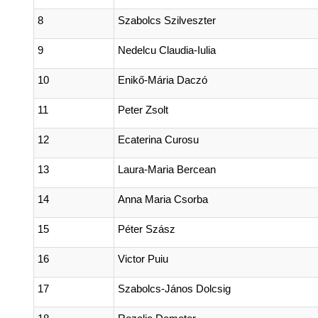
8
Szabolcs Szilveszter
9
Nedelcu Claudia-Iulia
10
Enikő-Mária Daczó
11
Peter Zsolt
12
Ecaterina Curosu
13
Laura-Maria Bercean
14
Anna Maria Csorba
15
Péter Szász
16
Victor Puiu
17
Szabolcs-János Dolcsig