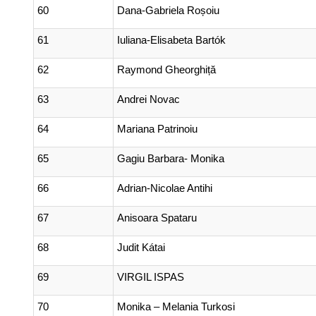
60
Dana-Gabriela Roșoiu
61
Iuliana-Elisabeta Bartók
62
Raymond Gheorghiță
63
Andrei Novac
64
Mariana Patrinoiu
65
Gagiu Barbara- Monika
66
Adrian-Nicolae Antihi
67
Anisoara Spataru
68
Judit Kátai
69
VIRGIL ISPAS
70
Monika – Melania Turkosi