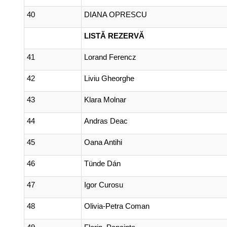
40
DIANA OPRESCU
LISTĂ REZERVĂ
41
Lorand Ferencz
42
Liviu Gheorghe
43
Klara Molnar
44
Andras Deac
45
Oana Antihi
46
Tünde Dán
47
Igor Curosu
48
Olivia-Petra Coman