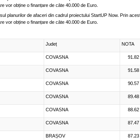
are vor obține o finanțare de câte 40.000 de Euro.
l planurilor de afaceri din cadrul proiectului StartUP Now. Prin ace
are vor obține o finanțare de câte 40.000 de Euro.
Județ
NOTA
COVASNA
91.82
COVASNA
91.58
COVASNA
90.57
COVASNA
89.48
COVASNA
88.62
COVASNA
87.47
BRAȘOV
87.23