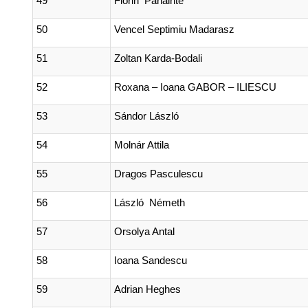
49
Florin Panainte
50
Vencel Septimiu Madarasz
51
Zoltan Karda-Bodali
52
Roxana – Ioana GABOR – ILIESCU
53
Sándor László
54
Molnár Attila
55
Dragos Pasculescu
56
László Németh
57
Orsolya Antal
58
Ioana Sandescu
59
Adrian Heghes