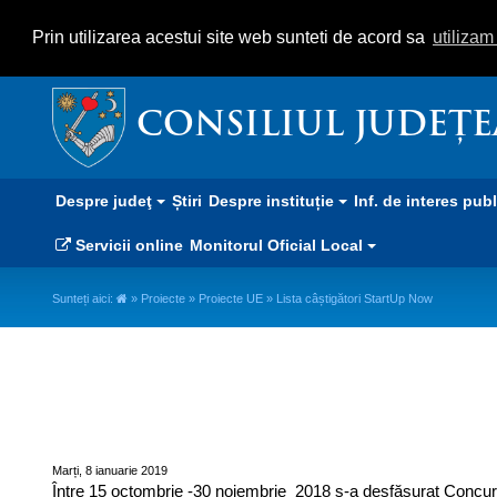
Prin utilizarea acestui site web sunteti de acord sa
utiliza
CONSILIUL JUDEȚ
Despre judeţ
Știri
Despre instituție
Inf. de interes pub
Servicii online
Monitorul Oficial Local
Sunteți aici:
»
Proiecte
»
Proiecte UE
» Lista câștigători StartUp Now
Lista câștigători StartUp Now
Marți, 8 ianuarie 2019
Între 15 octombrie -30 noiembrie 2018 s-a desfășurat Concursu