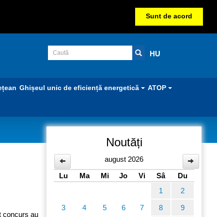
Sunt de acord
HU
ețean
Ghișeul unic de eficiență energetică
ATOP
Noutăți
august 2026
Lu
Ma
Mi
Jo
Vi
Sâ
Du
1
2
3
4
5
6
7
8
9
st concurs au