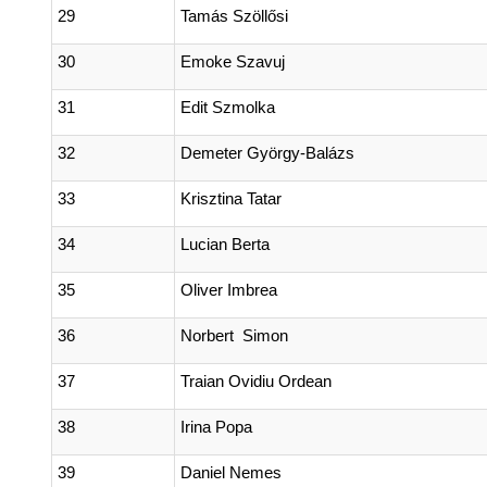
29
Tamás Szöllősi
30
Emoke Szavuj
31
Edit Szmolka
32
Demeter György-Balázs
33
Krisztina Tatar
34
Lucian Berta
35
Oliver Imbrea
36
Norbert Simon
37
Traian Ovidiu Ordean
38
Irina Popa
39
Daniel Nemes