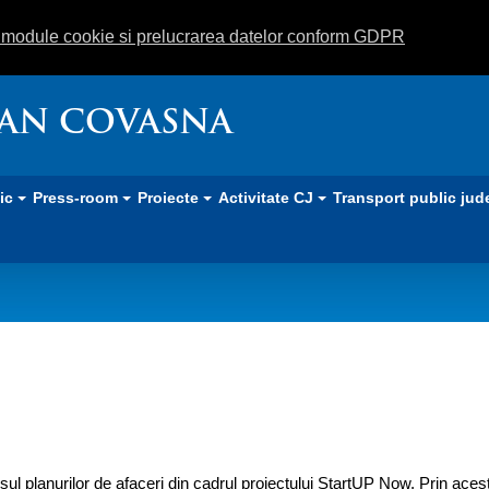
m module cookie si prelucrarea datelor conform GDPR
EAN COVASNA
lic
Press-room
Proiecte
Activitate CJ
Transport public jud
l planurilor de afaceri din cadrul proiectului StartUP Now. Prin ace