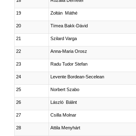
18
Rozalia Demeter
19
Zoltán Máthé
20
Tímea Bakk-Dávid
21
Szilard Varga
22
Anna-Maria Orosz
23
Radu Tudor Stefan
24
Levente Bordean-Secelean
25
Norbert Szabo
26
László Bálint
27
Csilla Molnar
28
Attila Menyhárt