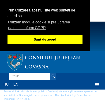
Prin utilizarea acestui site web sunteti de
acord sa
utilizam module cookie si prelucrarea
datelor conform GDPR
Sunt de acord
CONSILIUL JUDEȚEAN
COVASNA
Togg
HU
EN
navi
Sunteți aici:
»
Inf. de interes public
»
Declaraţii de avere şi interese - aparatul de
specialitate
» Declaraţii de avere şi interese - Direcţia Juridică și Dezvoltarea
Teritoriului - 2017-2025