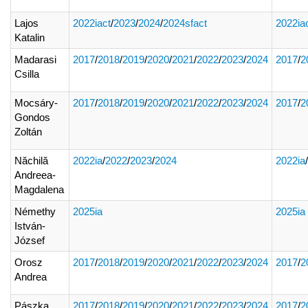
Lajos
2022iact
/
2023
/
2024
/
2024sfact
2022ia
Katalin
Madarasi
2017
/
2018
/
2019
/
2020
/
2021
/
2022
/
2023
/
2024
2017
/
2
Csilla
Mocsáry-
2017
/
2018
/
2019
/
2020
/
2021
/
2022
/
2023
/
2024
2017
/
2
Gondos
Zoltán
Năchilă
2022ia
/
2022
/
2023
/
2024
2022ia
/
Andreea-
Magdalena
Némethy
2025ia
2025ia
István-
József
Orosz
2017
/
2018
/
2019
/
2020
/
2021
/
2022
/
2023
/
2024
2017
/
2
Andrea
Pászka
2017
/
2018
/
2019
/
2020
/
2021
/
2022
/
2023
/
2024
2017
/
2