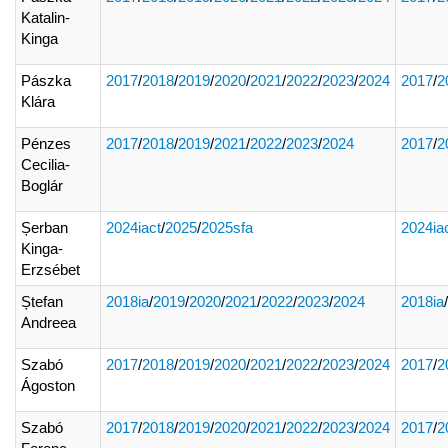
Katalin-
Kinga
Pászka
2017
/
2018
/
2019
/
2020
/
2021
/
2022
/
2023
/
2024
2017
/
2
Klára
Pénzes
2017
/
2018
/
2019
/
2021
/
2022
/
2023
/
2024
2017
/
2
Cecilia-
Boglár
Șerban
2024iact
/
2025
/
2025sfa
2024ia
Kinga-
Erzsébet
Ștefan
2018ia
/
2019
/
2020
/
2021
/
2022
/
2023
/
2024
2018ia
/
Andreea
Szabó
2017
/
2018
/
2019
/
2020
/
2021
/
2022
/
2023
/
2024
2017
/
2
Ágoston
Szabó
2017
/
2018
/
2019
/
2020
/
2021
/
2022
/
2023
/
2024
2017
/
2