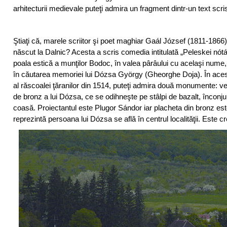
arhitecturii medievale puteţi admira un fragment dintr-un text scri
Ştiaţi că, marele scriitor şi poet maghiar Gaál József (1811-1866)
născut la Dalnic? Acesta a scris comedia intitulată „Peleskei nótá
poala estică a munţilor Bodoc, în valea pârâului cu acelaşi nume
în căutarea memoriei lui Dózsa György (Gheorghe Doja). În acest l
al răscoalei ţăranilor din 1514, puteţi admira două monumente: ve
de bronz a lui Dózsa, ce se odihneşte pe stâlpi de bazalt, înconju
coasă. Proiectantul este Plugor Sándor iar placheta din bronz est
reprezintă persoana lui Dózsa se află în centrul localităţii. Este c