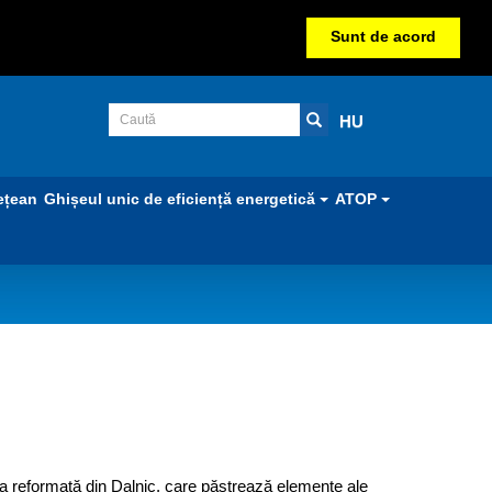
Sunt de acord
HU
ețean
Ghișeul unic de eficiență energetică
ATOP
ca reformată din Dalnic, care păstrează elemente ale