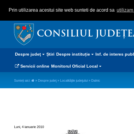
Prin utilizarea acestui site web sunteti de acord sa
utiliza
CONSILIUL JUDEȚ
Despre judeţ
Știri
Despre instituție
Inf. de interes pub
Servicii online
Monitorul Oficial Local
Sunteți aici:
»
Despre judeţ
»
Localităţile judeţului
» Dalnic
Dalnic
Luni, 4 ianuarie 2010