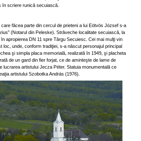
s în scriere runică secuiască.
 care făcea parte din cercul de prieteni a lui Eötvös József s-a
rius” (Notarul din Peleske). Străveche localitate secuiască, la
, în apropierea DN 11 spre Târgu Secuiesc. Cei mai mulţi vin
oc, unde, conform tradiţiei, s-a născut personajul principal
chea şi simpla placa memorială, realizată în 1949, şi placheta
rată de un gard din fier forjat, ce de aminteşte de lame de
e lucrarea artistului Jecza Péter. Statuia monumentală ce
reaţia artistului Szobotka András (1976).