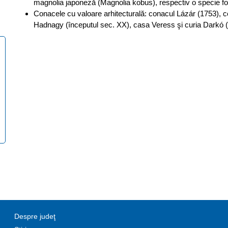
magnolia japoneză (Magnolia kobus), respectiv o specie fo
Conacele cu valoare arhitecturală: conacul Lázár (1753), c
Hadnagy (începutul sec. XX), casa Veress şi curia Darkó (
Despre judeţ