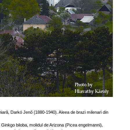
iară, Darkó Jenő (1880-1940). Aleea de brazi milenari din
ii Ginkgo biloba, molidul de Arizona (Picea engelmanni),