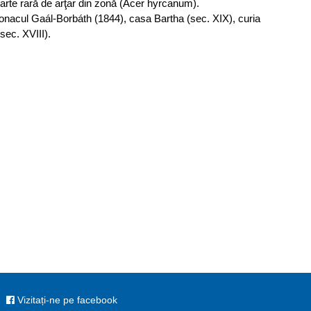
arte rară de arţar din zonă (Acer hyrcanum).
onacul Gaál-Borbáth (1844), casa Bartha (sec. XIX), curia
sec. XVIII).
Vizitați-ne pe facebook