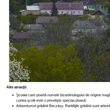
Alte atracţii:
Şcoala care poartă numele bizantinologului de origine magh
curtea şcolii este o privelişte spectaculoasă.
Arboretumul grădinii Beczásy. Rarităţile grădinii sunt arbor