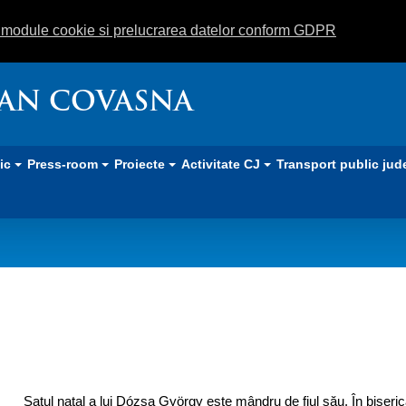
m module cookie si prelucrarea datelor conform GDPR
EAN COVASNA
lic
Press-room
Proiecte
Activitate CJ
Transport public jud
Satul natal a lui Dózsa György este mândru de fiul său. În biseri