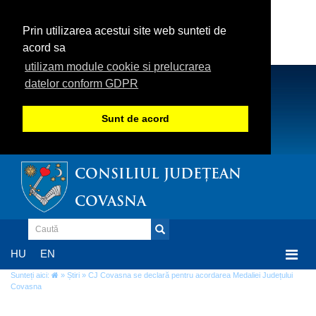
Prin utilizarea acestui site web sunteti de
acord sa
utilizam module cookie si prelucrarea
datelor conform GDPR
Sunt de acord
CONSILIUL JUDEȚEAN
COVASNA
Togg
HU
EN
navi
Sunteți aici:
»
Știri
» CJ Covasna se declară pentru acordarea Medaliei Județului
Covasna
CJ Covasna se declară pentru acordarea