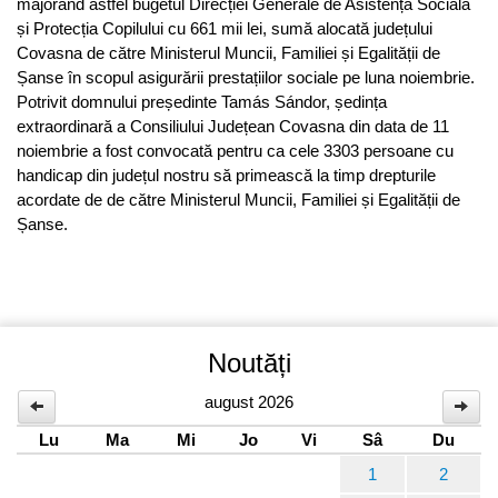
majorând astfel bugetul Direcției Generale de Asistență Socială
și Protecția Copilului cu 661 mii lei, sumă alocată județului
Covasna de către Ministerul Muncii, Familiei și Egalității de
Șanse în scopul asigurării prestațiilor sociale pe luna noiembrie.
Potrivit domnului președinte Tamás Sándor, ședința
extraordinară a Consiliului Județean Covasna din data de 11
noiembrie a fost convocată pentru ca cele 3303 persoane cu
handicap din județul nostru să primească la timp drepturile
acordate de de către Ministerul Muncii, Familiei și Egalității de
Șanse.
Noutăți
august 2026
Lu
Ma
Mi
Jo
Vi
Sâ
Du
1
2