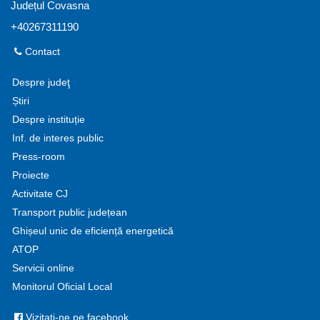
Județul Covasna
+40267311190
Contact
Despre judeţ
Știri
Despre instituție
Inf. de interes public
Press-room
Proiecte
Activitate CJ
Transport public județean
Ghișeul unic de eficiență energetică
ATOP
Servicii online
Monitorul Oficial Local
Vizitați-ne pe facebook