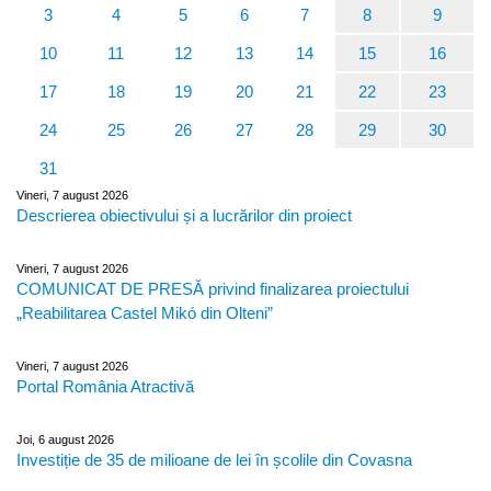
3
4
5
6
7
8
9
10
11
12
13
14
15
16
17
18
19
20
21
22
23
24
25
26
27
28
29
30
31
Vineri, 7 august 2026
Descrierea obiectivului și a lucrărilor din proiect
Vineri, 7 august 2026
COMUNICAT DE PRESĂ privind finalizarea proiectului
„Reabilitarea Castel Mikó din Olteni”
Vineri, 7 august 2026
Portal România Atractivă
Joi, 6 august 2026
Investiție de 35 de milioane de lei în școlile din Covasna