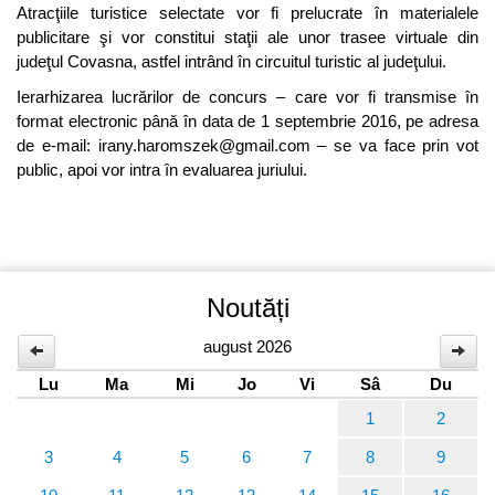
Atracţiile turistice selectate vor fi prelucrate în materialele
publicitare şi vor constitui staţii ale unor trasee virtuale din
judeţul Covasna, astfel intrând în circuitul turistic al judeţului.
Ierarhizarea lucrărilor de concurs – care vor fi transmise în
format electronic până în data de 1 septembrie 2016, pe adresa
de e-mail: irany.haromszek@gmail.com – se va face prin vot
public, apoi vor intra în evaluarea juriului.
Noutăți
august 2026
Lu
Ma
Mi
Jo
Vi
Sâ
Du
1
2
3
4
5
6
7
8
9