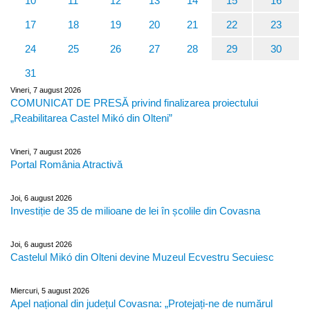
10
11
12
13
14
15
16
17
18
19
20
21
22
23
24
25
26
27
28
29
30
31
Vineri, 7 august 2026
COMUNICAT DE PRESĂ privind finalizarea proiectului
„Reabilitarea Castel Mikó din Olteni”
Vineri, 7 august 2026
Portal România Atractivă
Joi, 6 august 2026
Investiție de 35 de milioane de lei în școlile din Covasna
Joi, 6 august 2026
Castelul Mikó din Olteni devine Muzeul Ecvestru Secuiesc
Miercuri, 5 august 2026
Apel național din județul Covasna: „Protejați-ne de numărul