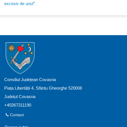
excesiv de urși!”
Consiliul Județean Covasna
Piața Libertății 4, Sfântu Gheorghe 520008
Județul Covasna
+40267311190
Contact