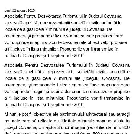
Covasna
Luni, 22 august 2016
Asociaţia Pentru Dezvoltarea Turismului în Judeţul Covasna
lansează apel către reprezentanții societății civile, autorităţile
locale de a găsi cele 7 minuni ale judeţului Covasna. De
asemenea, şi persoanele fizice vor putea face propuneri care
vor cuprinde imagini şi scurte descrieri ale obiectivelor propuse
a fi incluse în lista minunilor. Propunerile vor fi transmise în
perioada 10 august şi 1 septembrie 2016.
Asociaţia Pentru Dezvoltarea Turismului în Judeţul Covasna
lansează apel către reprezentanții societății civile, autorităţile
locale de a găsi cele 7 minuni ale judeţului Covasna. De
asemenea, şi persoanele fizice vor putea face propuneri care
vor cuprinde imagini şi scurte descrieri ale obiectivelor propuse
a fi incluse în lista minunilor. Propunerile vor fi transmise în
perioada 10 august şi 1 septembrie 2016.
Minunile pot fi: obiective ale patrimoniului arhitectural sau atracţii
naturale care să reflecte cu fidelitate minunile propuse, aflate în
judeţul Covasna, cu ajutorul unor imagini (rezoluţie de min. 300
dpi), precum şi a unei scurte descrieri (max. 500 de caractere).