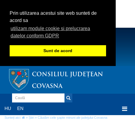
Prin utilizarea acestui site web sunteti de
acord sa
utilizam module cookie si prelucrarea
datelor conform GDPR
Sunt de acord
CONSILIUL JUDEȚEAN
COVASNA
Togg
HU
EN
navi
Sunteți aici:
»
Știri
» Căutăm cele şapte minuni ale judeţului Covasna
Căutăm cele şapte minuni ale judeţului