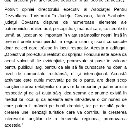
Potrivit opiniei directorului executiv al Asociaţiei Pentru
Dezvoltarea Turismului în Judeţul Covasna, Jánó Szabolcs,
judeţul Covasna dispune de numeroase elemente ale
patrimoniului arhitectural, peisagistic şi natural care, cu secole în
urmă, au jucat un rol important în viața strămoșilor noștri, însă în
prezent unele s-au pierdut în negura uitării şi sunt cunoscute
doar de cei care trăiesc în locul respectiv. Acesta a adăugat:
„Obiectivul proiectului realizat cu sprijinul Fondului este acela ca
acest valori să fie evidenţiate, promovate şi puse în valoare
pentru publicul larg, pentru ca ele să fie cunoscute nu doar la
nivel de comunitate restrânsă, ci şi internaţional. Această
activitate este dublu motivată: pe de o parte, are drept scop
conştientizarea cetăţenilor cu privire la importanţa patrimoniului
respectiv şi de a-i ajuta să-şi dea seama ce anume există în
mediul lor local şi că aceasta este într-adevăr o «minune» de
care putem fi mândri pe bună dreptate, iar pe de altă parte,
crearea unei senzaţii turistice care va contribui la creşterea
interesului turiştilor de a frecventa regiunea, promovarea
acesteia.”