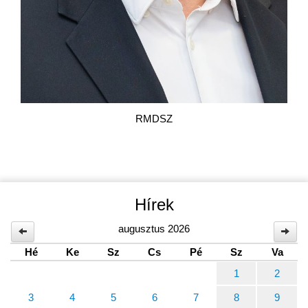
RMDSZ
Hírek
augusztus 2026
Hé
Ke
Sz
Cs
Pé
Sz
Va
1
2
3
4
5
6
7
8
9