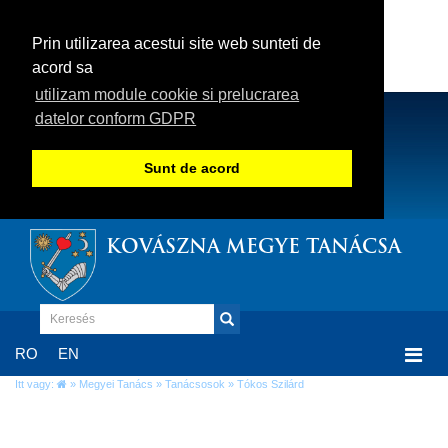
Prin utilizarea acestui site web sunteti de
acord sa
utilizam module cookie si prelucrarea
datelor conform GDPR
Sunt de acord
KOVÁSZNA MEGYE TANÁCSA
Togg
RO
EN
navi
Itt vagy:
»
Megyei Tanács
»
Tanácsosok
» Tókos Szilárd
Tókos Szilárd