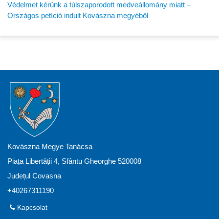
Védelmet kérünk a túlszaporodott medveállomány miatt –
Országos petíció indult Kovászna megyéből
Kovászna Megye Tanácsa
Piața Libertății 4, Sfântu Gheorghe 520008
Județul Covasna
+40267311190
Kapcsolat