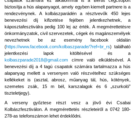
csapatok számára ez alkalommal is a Bertis cégcsoport
biztosítja a hús alapanyagot, amely egyben kiemelt partnere is a
rendezvénynek. A kolbászparádén a résztvevők 450 lejes
benevezési díj kifizetése fejében jelentkezhetnek, a
káposztafesztiválra pedig 100 lej az érték. A megmérettetésre
önkormányzatok, civil szervezetek, cégek és magánszemélyek
nevezhetnek be az esemény facebook oldalán
(
https://www.facebook.com/kolbaszparade/?ref=br_rs
) található
jelentkezési lapok kitöltésével és a
kolbaszparade2018@gmail.com
címre való elküldésével. A
benevezési díj a 4 tagú csapatok számára tartalmazza a hús
alapanyag mellett a versenyen való részvételhez szükséges
kellékeket is (asztal, abrosz, műanyag tál, hús, kötények,
szemetes zsák, 15 m bél, karszalagok és 6 „szurkoló”
tiszteletjegy).
A verseny győztese részt vesz a jövő évi Csabai
Kolbászfesztiválon. A megmérettetés részleteiről a 0742 180-
278-as telefonszámon lehet érdeklődni.