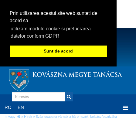
Prin utilizarea acestui site web sunteti de
acord sa
utilizam module cookie si prelucrarea
datelor conform GDPR
Sunt de acord
KOVÁSZNA MEGYE TANÁCSA
Togg
RO
EN
navi
Itt vagy:
»
Hírek
» Száz csapatot várnak a háromszéki kolbászfesztiválra
Száz csapatot várnak a háromszéki
kolbászfesztiválra