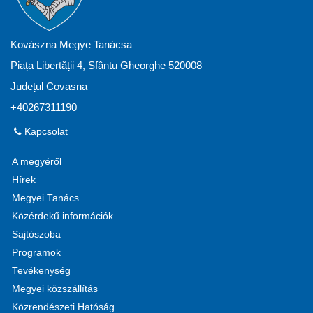
Kovászna Megye Tanácsa
Piața Libertății 4, Sfântu Gheorghe 520008
Județul Covasna
+40267311190
Kapcsolat
A megyéről
Hírek
Megyei Tanács
Közérdekű információk
Sajtószoba
Programok
Tevékenység
Megyei közszállítás
Közrendészeti Hatóság