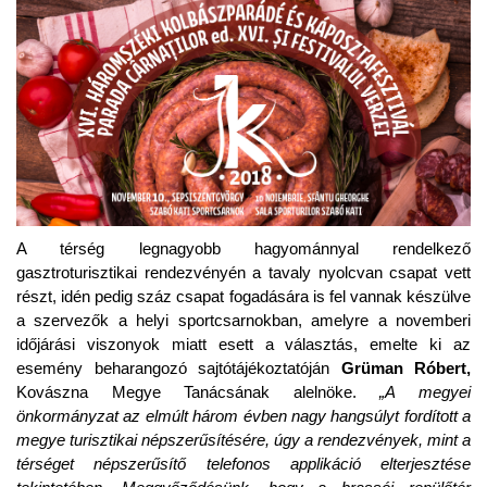
A térség legnagyobb hagyománnyal rendelkező
gasztroturisztikai rendezvényén a tavaly nyolcvan csapat vett
részt, idén pedig száz csapat fogadására is fel vannak készülve
a szervezők a helyi sportcsarnokban, amelyre a novemberi
időjárási viszonyok miatt esett a választás, emelte ki az
esemény beharangozó sajtótájékoztatóján
Grüman Róbert,
Kovászna Megye Tanácsának alelnöke.
„A megyei
önkormányzat az elmúlt három évben nagy hangsúlyt fordított a
megye turisztikai népszerűsítésére, úgy a rendezvények, mint a
térséget népszerűsítő telefonos applikáció elterjesztése