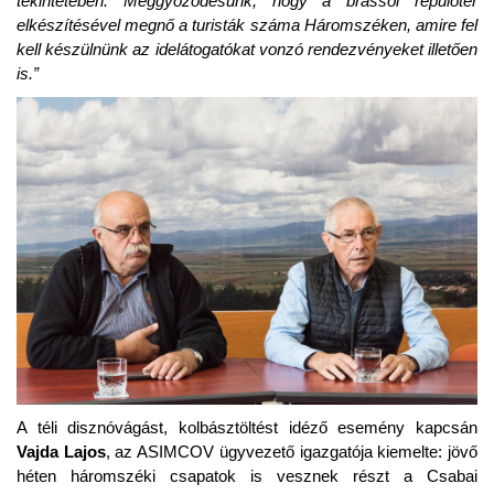
tekintetében. Meggyőződésünk, hogy a brassói repülőtér
elkészítésével megnő a turisták száma Háromszéken, amire fel
kell készülnünk az idelátogatókat vonzó rendezvényeket illetően
is.”
A téli disznóvágást, kolbásztöltést idéző esemény kapcsán
Vajda Lajos
, az ASIMCOV ügyvezető igazgatója kiemelte: jövő
héten háromszéki csapatok is vesznek részt a Csabai