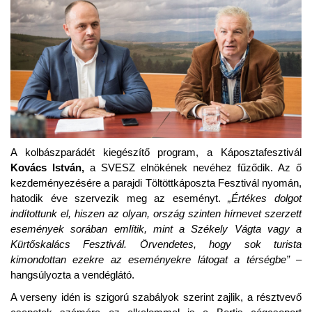
A kolbászparádét kiegészítő program, a Káposztafesztivál
Kovács István,
a SVESZ elnökének nevéhez fűződik. Az ő
kezdeményezésére a parajdi Töltöttkáposzta Fesztivál nyomán,
hatodik éve szervezik meg az eseményt.
„
Értékes dolgot
indítottunk el, hiszen az olyan, ország szinten hírnevet szerzett
események sorában említik, mint a Székely Vágta vagy a
Kürtőskalács Fesztivál. Örvendetes, hogy sok turista
kimondottan ezekre az eseményekre látogat a térségbe” –
hangsúlyozta a vendéglátó.
A verseny idén is szigorú szabályok szerint zajlik, a résztvevő