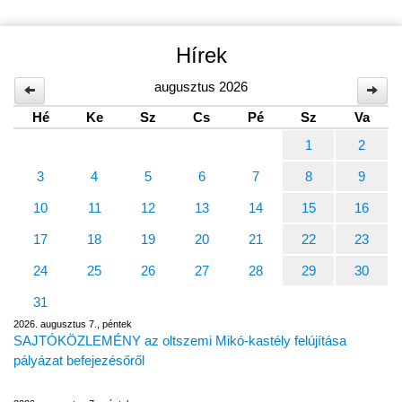
Hírek
augusztus 2026
Hé
Ke
Sz
Cs
Pé
Sz
Va
1
2
3
4
5
6
7
8
9
10
11
12
13
14
15
16
17
18
19
20
21
22
23
24
25
26
27
28
29
30
31
2026. augusztus 7., péntek
SAJTÓKÖZLEMÉNY az oltszemi Mikó-kastély felújítása
pályázat befejezésőről