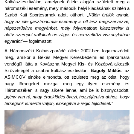
Kolbászfesztiválon, amelynek ötlete alapján született meg a
háromszéki esemény, mely második helyi kiadásának szintén a
Szabó Kati Sportcsarnok adott otthont. „
Külön örülök annak,
hogy az idei gasztronómiai esemény is ott lesz megszervezve,
népszerűsítve megyénket, mely folyamatban klasztereink is
aktív szerepet vállalnak országos és nemzetközi viszonylatban
egyaránt”—
fogalmazott.
A Háromszéki Kolbászparádé ötlete 2002-ben fogalmazódott
meg, amikor a Békés Megyei Kereskedelmi és Iparkamara
vendégül látta a Kovászna Megyei Kis- és Középvállalkozók
Szövetségét a csabai kolbászfesztiválon.
Bagoly Miklós
, az
ASIMCOV elnöke elmondta, ott született meg az ötlet, hogy
nagy tömegeket mozgat meg egy ilyen esemény és
Háromszéken is nagy sikere lenne, ami be is bizonyosodott:
„igény van rá, nagy érdeklődés övezi, hozzájárulva ahhoz, hogy
térségünk ismertté váljon, elősegítve a régió fejlődését.”