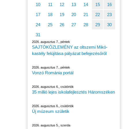
10
11
12
13
14
15
16
17
18
19
20
21
22
23
24
25
26
27
28
29
30
31
2026. augusztus 7., péntek
SAJTÓKÖZLEMÉNY az oltszemi Mikó-
kastély felújítása pályázat befejezésőről
2026. augusztus 7., péntek
Vonzó Románia portál
2026. augusztus 6., csütörtök
35 millió lejes iskolafejlesztés Háromszéken
2026. augusztus 6., csütörtök
Új múzeum születik
2026. augusztus 5., szerda