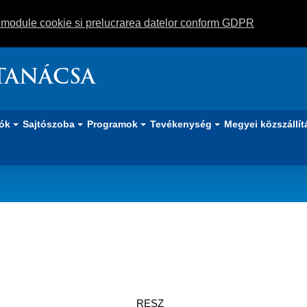
m module cookie si prelucrarea datelor conform GDPR
TANÁCSA
iók
Sajtószoba
Programok
Tevékenység
Megyei közszállít
RESZ