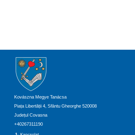
Kovászna Megye Tanácsa
Piața Libertății 4, Sfântu Gheorghe 520008
Județul Covasna
+40267311190
Kapcsolat