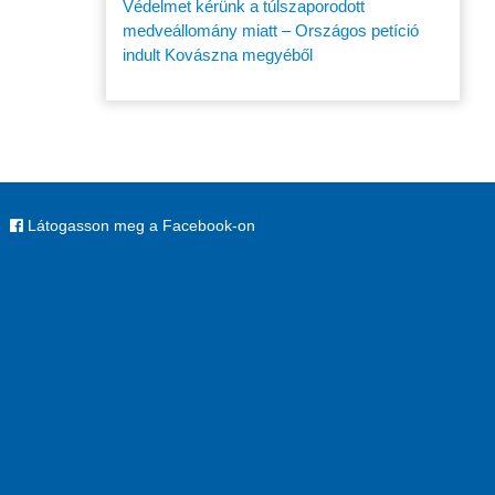
Védelmet kérünk a túlszaporodott
medveállomány miatt – Országos petíció
indult Kovászna megyéből
Látogasson meg a Facebook-on