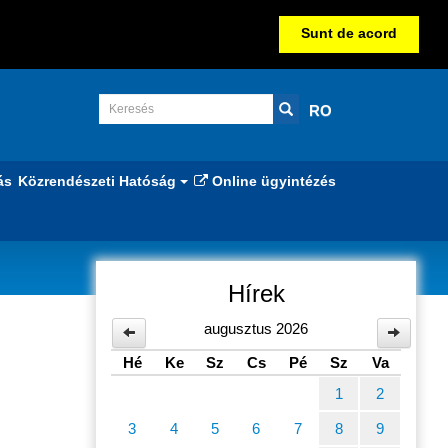
Sunt de acord
RO
ás
Közrendészeti Hatóság
Online ügyintézés
Hírek
augusztus 2026
Hé
Ke
Sz
Cs
Pé
Sz
Va
1
2
3
4
5
6
7
8
9