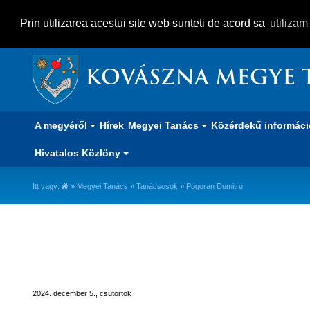
Prin utilizarea acestui site web sunteti de acord sa
utiliza
KOVÁSZNA MEGYE 
A megyéről
Hírek
Megyei Tanács
Közérdekű informác
Hivatalos Közlöny
Itt vagy:
»
Megyei Tanács
»
Tanácsosok
» Pogoran Dumitru
Pogoran Dumitru
2024. december 5., csütörtök