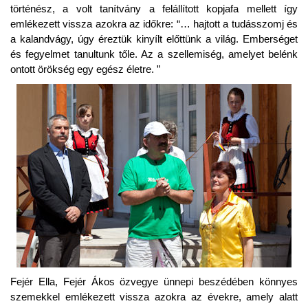
történész, a volt tanítvány a felállított kopjafa mellett így
emlékezett vissza azokra az időkre: “… hajtott a tudásszomj és
a kalandvágy, úgy éreztük kinyílt előttünk a világ. Emberséget
és fegyelmet tanultunk tőle. Az a szellemiség, amelyet belénk
ontott örökség egy egész életre. ”
Fejér Ella, Fejér Ákos özvegye ünnepi beszédében könnyes
szemekkel emlékezett vissza azokra az évekre, amely alatt