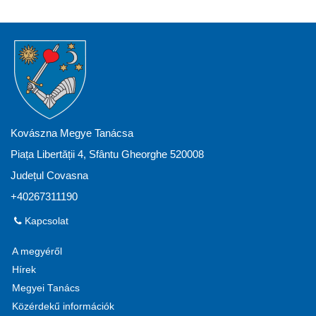
Kovászna Megye Tanácsa
Piața Libertății 4, Sfântu Gheorghe 520008
Județul Covasna
+40267311190
Kapcsolat
A megyéről
Hírek
Megyei Tanács
Közérdekű információk