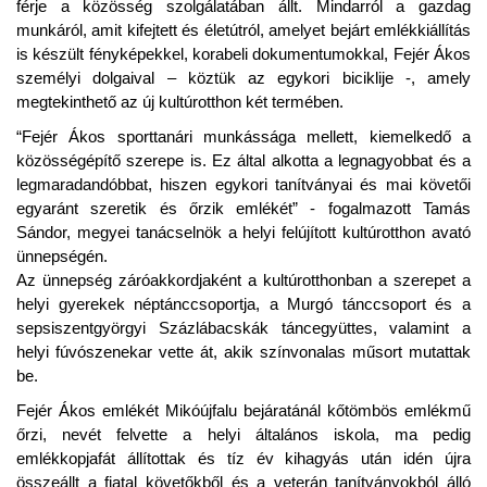
férje a közösség szolgálatában állt. Mindarról a gazdag
munkáról, amit kifejtett és életútról, amelyet bejárt emlékkiállítás
is készült fényképekkel, korabeli dokumentumokkal, Fejér Ákos
személyi dolgaival – köztük az egykori biciklije -, amely
megtekinthető az új kultúrotthon két termében.
“Fejér Ákos sporttanári munkássága mellett, kiemelkedő a
közösségépítő szerepe is. Ez által alkotta a legnagyobbat és a
legmaradandóbbat, hiszen egykori tanítványai és mai követői
egyaránt szeretik és őrzik emlékét” - fogalmazott Tamás
Sándor, megyei tanácselnök a helyi felújított kultúrotthon avató
ünnepségén.
Az ünnepség záróakkordjaként a kultúrotthonban a szerepet a
helyi gyerekek néptánccsoportja, a Murgó tánccsoport és a
sepsiszentgyörgyi Százlábacskák táncegyüttes, valamint a
helyi fúvószenekar vette át, akik színvonalas műsort mutattak
be.
Fejér Ákos emlékét Mikóújfalu bejáratánál kőtömbös emlékmű
őrzi, nevét felvette a helyi általános iskola, ma pedig
emlékkopjafát állítottak és tíz év kihagyás után idén újra
összeállt a fiatal követőkből és a veterán tanítványokból álló