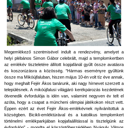
Megemlékező szentmisével indult a rendezvény, amelyet a
helyi plébános Simon Gábor celebrált, majd a templomkertben
az emlékév tiszteletére állított kopjafánál gyűlt össze avatásra
és koszorúzásra a közösség. “Hármas eseményre gyűltünk
össze ma Mikóújfaluban, hiszen május 10-én volt tíz éve annak,
hogy meghalt Fejér Ákos tanárunk, aki nagy hírnevet szerzett a
településnek. A mikóújfalusi világjáró kerékpározás kezdetének
ötvenedik évfordulója is idén van, valamint negyven év telt el
azóta, hogy a csapat a müncheni olimpiai játékokon részt vett.
Éppen ezért az évet Fejér Ákos-emlékévnek nyilvánítottuk a
községben. Bicikli-emléktúrával és a katolikus templomkert
történelmi emlékparkjában kopjafaállítással is tisztelgünk az
évfordulón” - mondta el köszöntőbeszédében Nyáguly Vilmos