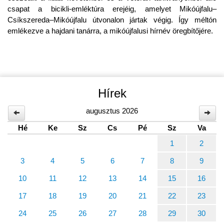
csapat a bicikli-emléktúra erejéig, amelyet Mikóújfalu–
Csíkszereda–Mikóújfalu útvonalon jártak végig. Így méltón
emlékezve a hajdani tanárra, a mikóújfalusi hírnév öregbítőjére.
Hírek
augusztus 2026
Hé
Ke
Sz
Cs
Pé
Sz
Va
1
2
3
4
5
6
7
8
9
10
11
12
13
14
15
16
17
18
19
20
21
22
23
24
25
26
27
28
29
30