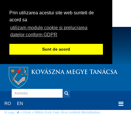
Prin utilizarea acestui site web sunteti de
acord sa
utilizam module cookie si prelucrarea
datelor conform GDPR
Sunt de acord
KOVÁSZNA MEGYE TANÁCSA
Togg
RO
EN
navi
Itt vagy:
»
Hírek
» Méltón őrzik Fejér Ákos emlékét Mikóújfaluban
Méltón őrzik Fejér Ákos emlékét
Mikóújfaluban