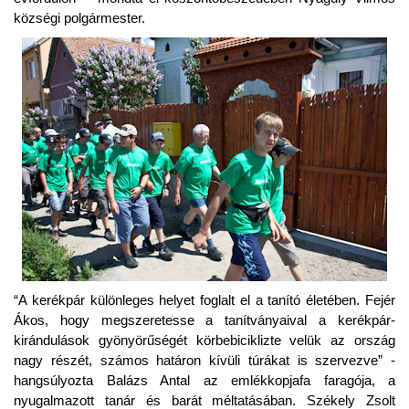
községi polgármester.
“A kerékpár különleges helyet foglalt el a tanító életében. Fejér
Ákos, hogy megszeretesse a tanítványaival a kerékpár-
kirándulások gyönyörűségét körbebiciklizte velük az ország
nagy részét, számos határon kívüli túrákat is szervezve” -
hangsúlyozta Balázs Antal az emlékkopjafa faragója, a
nyugalmazott tanár és barát méltatásában. Székely Zsolt