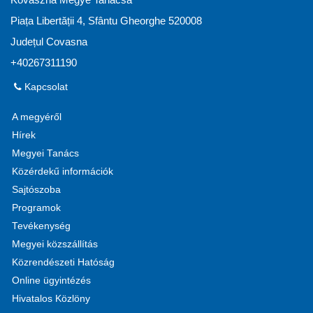
Piața Libertății 4, Sfântu Gheorghe 520008
Județul Covasna
+40267311190
Kapcsolat
A megyéről
Hírek
Megyei Tanács
Közérdekű információk
Sajtószoba
Programok
Tevékenység
Megyei közszállítás
Közrendészeti Hatóság
Online ügyintézés
Hivatalos Közlöny