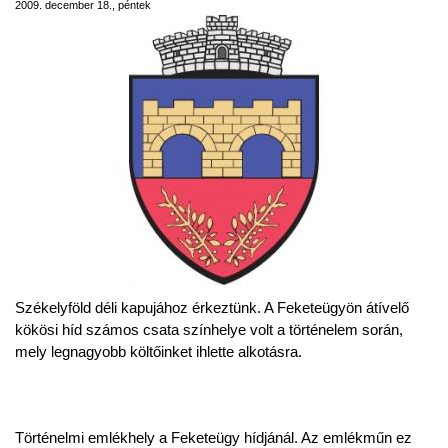
2009. december 18., péntek
Székelyföld déli kapujához érkeztünk. A Feketeügyön átívelő
kökösi híd számos csata színhelye volt a történelem során,
mely legnagyobb költőinket ihlette alkotásra.
Történelmi emlékhely a Feketeügy hídjánál. Az emlékműn ez