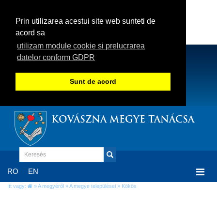
Prin utilizarea acestui site web sunteti de
acord sa
utilizam module cookie si prelucrarea
datelor conform GDPR
Sunt de acord
KOVÁSZNA MEGYE TANÁCSA
Togg
RO
EN
navi
Itt vagy:
»
A megyéről
»
A megye települései
» Kökös
Kökös