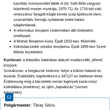
kazettás mennyezettel látták el (Id. Sütő Béla vargyasi
bútorfestő mester munkája, 1970-71). Az 1716-ból való
reneszánsz faragott kőajtó kerete szép építészeti elem,
szamárhátív formájú nyílatának keleti hatást
tulajdonítanak.
A református templom cintermében álló történelmi
emlékpark.
A Molnár Benjámin-kúria. Épült 1833-ban. Műemlék.
Kökösbácstelek ortodox temploma. Épült 1899-ben Szent
Miklós tiszteletére.
Kuriózum:
a település határában alakuló madárszálló, pihenő
központ.
Szórakozás: a horgászok kedvenc helye a kökösi halastó és
lovarda. Érdeklődni, bejelentkezni a 347127-es telefonon lehet.
Érdekesség még a bácsteleki román legények karácsonyi
kolindálása (éneklése), az újévi „hajnalozás” (verses
köszöntés).
Polgármester:
Tăraș Silviu