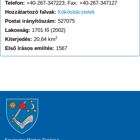
Telefon:
+40-267-347223; Fax: +40-267-347127
Hozzátartozó falvak:
Kökösbácstelek
Postai irányítószám:
527075
Lakosság:
1701 fő (2002)
2
Kiterjedés:
20,64 km
Első írásos említés:
1567
Kovászna Megye Tanácsa