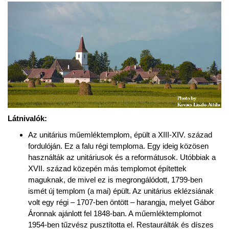
Látnivalók:
Az unitárius műemléktemplom, épült a XIII-XIV. század
fordulóján. Ez a falu régi temploma. Egy ideig közösen
használták az unitáriusok és a reformátusok. Utóbbiak a
XVII. század közepén más templomot építettek
maguknak, de mivel ez is megrongálódott, 1799-ben
ismét új templom (a mai) épült. Az unitárius eklézsiának
volt egy régi – 1707-ben öntött – harangja, melyet Gábor
Áronnak ajánlott fel 1848-ban. A műemléktemplomot
1954-ben tűzvész pusztította el. Restaurálták és díszes