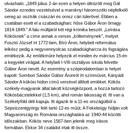
olvasható: „1849 július 2-án ezen a helyen ütközött meg Gál
Sándor ezredes vezetésével a maroknyi háromszéki népfelkelő
sereg az osztrák császári és orosz cári túlerővel. Ebben a
csatában esett el a szabadságharc hőse Gábor Áron őrnagy
1814-1849.” A falu múltjáról két régi krónika beszél. „Leírása
Kökösnek” a címe annak a verses „költeménynek”, melyet
Fosztó József írt 1772-ben, Bíró Áron, helybeli református
lelkész pedig a negyvennyolcas szabadságharcra és fogságára
emlékezik. Az emlékműre helyezik el minden év március 15-én
a kegyelet virágait. A helybeli I-VIII osztályos iskola felvette
Gábor Áron nevét. Az esemény a szépirodalomban is helyet
kapott: Sombori Sándor Gábor Áronról írt színművet, Kányádi
Sándor A kökösi hídon című versével állított emléket. Kökös
székely-magyarok által lakott községközpont, a hozzá tartozó
Kökösbácstelekkel (1,5 km), ahol román lakosság él. Itt van a
Székelyföld déli kapuja. Itt ágazik le a 11-es országútból a
Sepsiszentgyörgy felé tartó 12-es műút. A Feketeügy hídján volt
Magyarország és Románia országhatára az 1940-44 közötti
időszakban. Kökös neve 1567-ben jelenik meg írásos
formában. Ekkor 34 családot írtak itt össze.